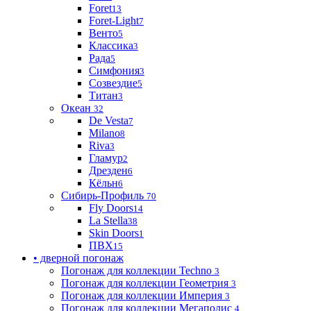
Foret
13
Foret-Light
7
Венто
5
Классика
3
Рада
5
Симфония
3
Созвездие
5
Титан
3
Океан
32
De Vesta
7
Milano
8
Riva
3
Гламур
2
Дрезден
6
Кёльн
6
Сибирь-Профиль
70
Fly Doors
14
La Stella
38
Skin Doors
1
ПВХ
15
• дверной погонаж
Погонаж для коллекции Techno
3
Погонаж для коллекции Геометрия
3
Погонаж для коллекции Империя
3
Погонаж для коллекции Мегаполис
4