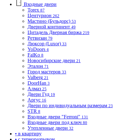
Входные двери
Torex
87
Центурион
262
Мастино (Бульдорс)
53
Дверной континент
49
Цитадель Дверная биржа
219
Ретвизан
79
Люксор (Luxor)
33
YoDoors
4
FalKo
8
Новосибирские двери
21
Эталон
71
Город мастеров
33
Valberg
21
DoorHan
3
Алмаз
25
Двери Гуд
19
Аргус
16
Двери по индивидуальным размерам
23
STR
8
Входные двери "Ferroni"
131
Входные двери под ключ
80
Утепленные двери
32
• в квартиру
• с терморазрывом