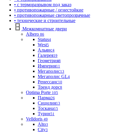
• с терморазрывом под заказ
• противопожарные / огнестойкие
• противопожарные светопрозрачные
• технические и строительные
Межкомнатные двери
Albero
86
Status
4
West
5
Альянс
4
Галерея
19
Геометрия
8
Империя
11
Мегаполис
13
Мегаполис GL
4
Ренессанс
10
Тренд дорс
8
Optima Porte
105
Парма
26
Сицилия
13
Тоскана
15
Турин
51
Velldoris
49
Alto
3
City
3