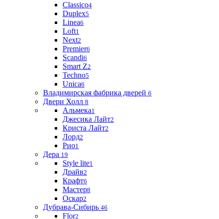
Classico
4
Duplex
5
Linea
6
Loft
1
Next
2
Premier
6
Scandi
6
Smart Z
2
Techno
5
Unica
6
Владимирская фабрика дверей
6
Двери Холл
8
Альмека
1
Джесика Лайт
2
Криста Лайт
2
Лорд
2
Рио
1
Дера
19
Style lite
1
Драйв
2
Крафт
6
Мастер
8
Оскар
2
Дубрава-Сибирь
46
Flor
2