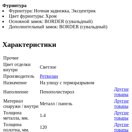
Фурнитура
Фурнитура: Ночная задвижка, Эксцентрик
Цвет фурнитуры: Хром
Основной замок: BORDER (сувальдный)
Дополнительный замок: BORDER (сувальдный)
Характеристики
Прочие
Цвет отделки
Светлое
внутри
Производитель
Ретвизан
Назначение
На улицу с терморазрывом
Другие
Наполнение
Пенополистирол
товары
Материал
Другие
Металл / панель
снаружи / внутри
товары
Толщина
Другие
1.4
металла, мм.
товары
Толщина
Другие
120
полотна, мм.
товары