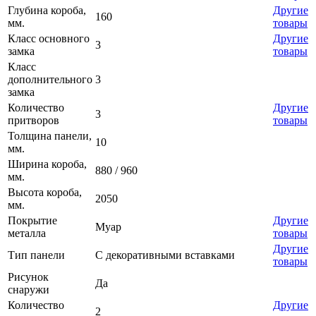
Глубина короба,
Другие
160
мм.
товары
Класс основного
Другие
3
замка
товары
Класс
дополнительного
3
замка
Количество
Другие
3
притворов
товары
Толщина панели,
10
мм.
Ширина короба,
880 / 960
мм.
Высота короба,
2050
мм.
Покрытие
Другие
Муар
металла
товары
Другие
Тип панели
С декоративными вставками
товары
Рисунок
Да
снаружи
Количество
Другие
2