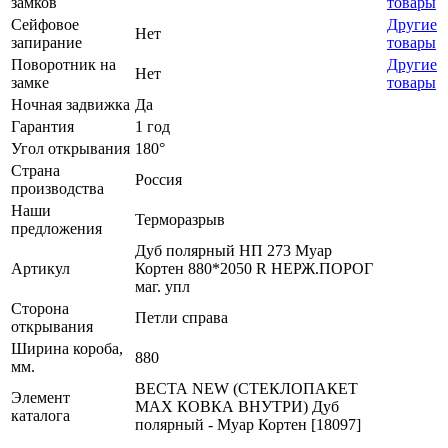
замков
товары
Сейфовое
Другие
Нет
запирание
товары
Поворотник на
Другие
Нет
замке
товары
Ночная задвижка
Да
Гарантия
1 год
Угол открывания
180°
Страна
Россия
производства
Наши
Терморазрыв
предложения
Дуб полярный НП 273 Муар
Артикул
Кортен 880*2050 R НЕРЖ.ПОРОГ
маг. упл
Сторона
Петли справа
открывания
Ширина короба,
880
мм.
ВЕСТА NEW (СТЕКЛОПАКЕТ
Элемент
MAX КОВКА ВНУТРИ) Дуб
каталога
полярный - Муар Кортен [18097]