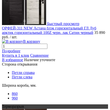
Быстрый просмотр
ОРФЕЙ-311 NEW Астана блэк горизонтальный ГЛ Дуб
арктик горизонтальный 100Z черн. лак Сатин черный
35 890
руб.
/ шт.
В корзину
Подробнее
Купить в 1 клик
Сравнение
В избранное
Наличие уточните
Сторона открывания
Петли справа
Петли слева
Ширина короба, мм.
860
960
Терморазрыв