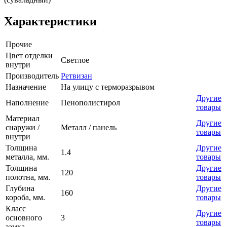
Характеристики
Прочие
Цвет отделки
Светлое
внутри
Производитель
Ретвизан
Назначение
На улицу с терморазрывом
Другие
Наполнение
Пенополистирол
товары
Материал
Другие
снаружи /
Металл / панель
товары
внутри
Толщина
Другие
1.4
металла, мм.
товары
Толщина
Другие
120
полотна, мм.
товары
Глубина
Другие
160
короба, мм.
товары
Класс
Другие
основного
3
товары
замка