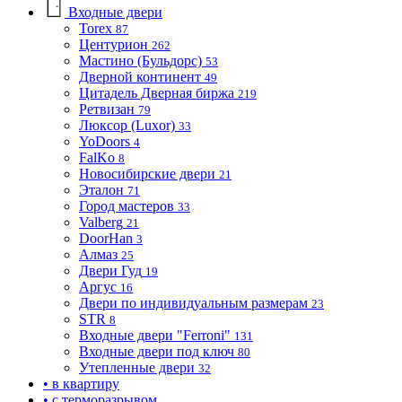
Входные двери
Torex
87
Центурион
262
Мастино (Бульдорс)
53
Дверной континент
49
Цитадель Дверная биржа
219
Ретвизан
79
Люксор (Luxor)
33
YoDoors
4
FalKo
8
Новосибирские двери
21
Эталон
71
Город мастеров
33
Valberg
21
DoorHan
3
Алмаз
25
Двери Гуд
19
Аргус
16
Двери по индивидуальным размерам
23
STR
8
Входные двери "Ferroni"
131
Входные двери под ключ
80
Утепленные двери
32
• в квартиру
• с терморазрывом