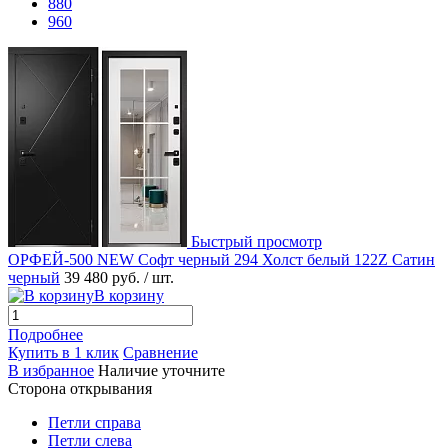
880
960
Быстрый просмотр
ОРФЕЙ-500 NEW Софт черный 294 Холст белый 122Z Сатин
черный
39 480 руб.
/ шт.
В корзину
Подробнее
Купить в 1 клик
Сравнение
В избранное
Наличие уточните
Сторона открывания
Петли справа
Петли слева