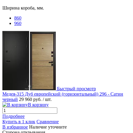
Ширина короба, мм.
860
960
Быстрый просмотр
Медея-315 Дуб европейский (горизонтальный) 296 - Сатин
черный
29 960 руб.
/ шт.
В корзину
Подробнее
Купить в 1 клик
Сравнение
В избранное
Наличие уточните
Сторона открывания