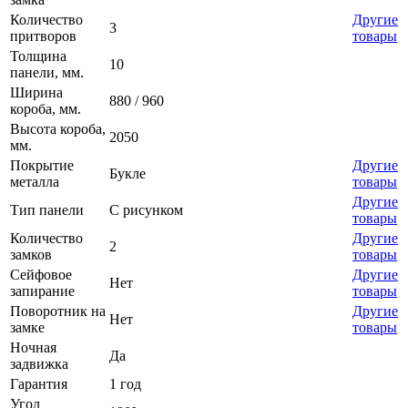
Количество
Другие
3
притворов
товары
Толщина
10
панели, мм.
Ширина
880 / 960
короба, мм.
Высота короба,
2050
мм.
Покрытие
Другие
Букле
металла
товары
Другие
Тип панели
С рисунком
товары
Количество
Другие
2
замков
товары
Сейфовое
Другие
Нет
запирание
товары
Поворотник на
Другие
Нет
замке
товары
Ночная
Да
задвижка
Гарантия
1 год
Угол