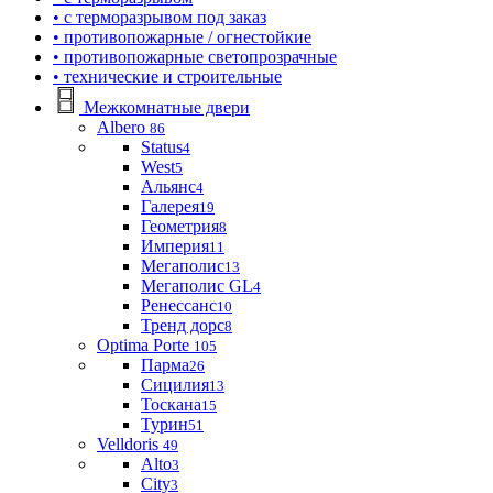
• с терморазрывом под заказ
• противопожарные / огнестойкие
• противопожарные светопрозрачные
• технические и строительные
Межкомнатные двери
Albero
86
Status
4
West
5
Альянс
4
Галерея
19
Геометрия
8
Империя
11
Мегаполис
13
Мегаполис GL
4
Ренессанс
10
Тренд дорс
8
Optima Porte
105
Парма
26
Сицилия
13
Тоскана
15
Турин
51
Velldoris
49
Alto
3
City
3