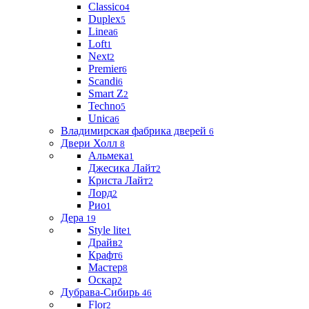
Classico
4
Duplex
5
Linea
6
Loft
1
Next
2
Premier
6
Scandi
6
Smart Z
2
Techno
5
Unica
6
Владимирская фабрика дверей
6
Двери Холл
8
Альмека
1
Джесика Лайт
2
Криста Лайт
2
Лорд
2
Рио
1
Дера
19
Style lite
1
Драйв
2
Крафт
6
Мастер
8
Оскар
2
Дубрава-Сибирь
46
Flor
2