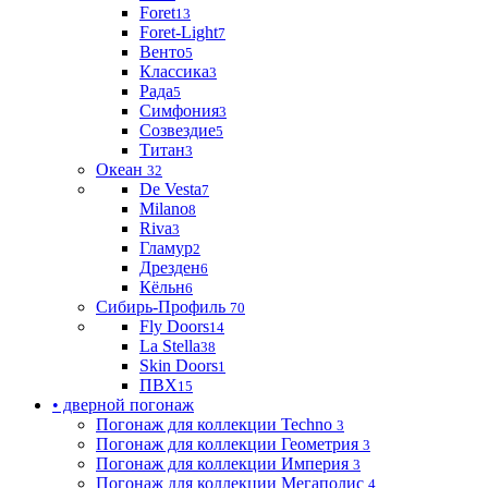
Foret
13
Foret-Light
7
Венто
5
Классика
3
Рада
5
Симфония
3
Созвездие
5
Титан
3
Океан
32
De Vesta
7
Milano
8
Riva
3
Гламур
2
Дрезден
6
Кёльн
6
Сибирь-Профиль
70
Fly Doors
14
La Stella
38
Skin Doors
1
ПВХ
15
• дверной погонаж
Погонаж для коллекции Techno
3
Погонаж для коллекции Геометрия
3
Погонаж для коллекции Империя
3
Погонаж для коллекции Мегаполис
4