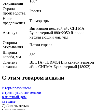
180°
открывания
Страна
Россия
производства
Наши
Терморазрыв
предложения
Вяз каньон вековой айс СИГМА
Артикул
Букле черный 880*2050 R порог
нержавеющий маг. упл
Сторона
Петли справа
открывания
Ширина
880
короба, мм.
Элемент
ВЕСТА (TERMO) Вяз каньон вековой
каталога
айс - СИГМА Букле черный [18092]
C этим товаром искали
с терморазрывом
с тремя уплотнителями
в частный дом
светлые
Добавить отзыв