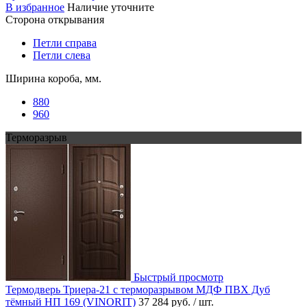
В избранное
Наличие уточните
Сторона открывания
Петли справа
Петли слева
Ширина короба, мм.
880
960
Терморазрыв
Быстрый просмотр
Термодверь Триера-21 с терморазрывом МДФ ПВХ Дуб
тёмный НП 169 (VINORIT)
37 284 руб.
/ шт.