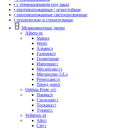
• с терморазрывом под заказ
• противопожарные / огнестойкие
• противопожарные светопрозрачные
• технические и строительные
Межкомнатные двери
Albero
86
Status
4
West
5
Альянс
4
Галерея
19
Геометрия
8
Империя
11
Мегаполис
13
Мегаполис GL
4
Ренессанс
10
Тренд дорс
8
Optima Porte
105
Парма
26
Сицилия
13
Тоскана
15
Турин
51
Velldoris
49
Alto
3
City
3