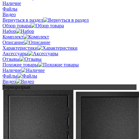
Наличие
Файлы
Видео
Вернуться в раздел
Обзор товара
Набор
Комплект
Описание
Характеристики
Аксессуары
Отзывы
Похожие товары
Наличие
Файлы
Видео
Терморазрыв