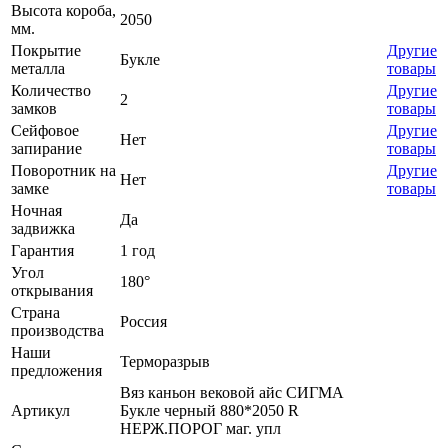
Высота короба,
2050
мм.
Покрытие
Другие
Букле
металла
товары
Количество
Другие
2
замков
товары
Сейфовое
Другие
Нет
запирание
товары
Поворотник на
Другие
Нет
замке
товары
Ночная
Да
задвижка
Гарантия
1 год
Угол
180°
открывания
Страна
Россия
производства
Наши
Терморазрыв
предложения
Вяз каньон вековой айс СИГМА
Артикул
Букле черный 880*2050 R
НЕРЖ.ПОРОГ маг. упл