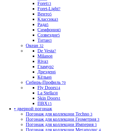
Foret
13
Foret-Light
7
Венто
5
Классика
3
Рада
5
Симфония
3
Созвездие
5
Титан
3
Океан
32
De Vesta
7
Milano
8
Riva
3
Гламур
2
Дрезден
6
Кёльн
6
Сибирь-Профиль
70
Fly Doors
14
La Stella
38
Skin Doors
1
ПВХ
15
• дверной погонаж
Погонаж для коллекции Techno
3
Погонаж для коллекции Геометрия
3
Погонаж для коллекции Империя
3
Погонаж для коллекции Мегаполис
4