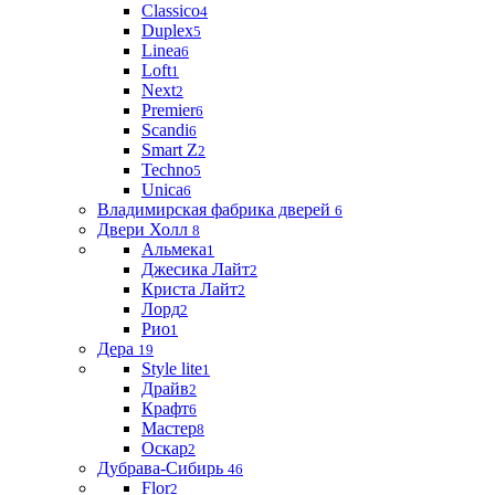
Classico
4
Duplex
5
Linea
6
Loft
1
Next
2
Premier
6
Scandi
6
Smart Z
2
Techno
5
Unica
6
Владимирская фабрика дверей
6
Двери Холл
8
Альмека
1
Джесика Лайт
2
Криста Лайт
2
Лорд
2
Рио
1
Дера
19
Style lite
1
Драйв
2
Крафт
6
Мастер
8
Оскар
2
Дубрава-Сибирь
46
Flor
2