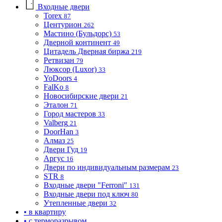
Входные двери
Torex
87
Центурион
262
Мастино (Бульдорс)
53
Дверной континент
49
Цитадель Дверная биржа
219
Ретвизан
79
Люксор (Luxor)
33
YoDoors
4
FalKo
8
Новосибирские двери
21
Эталон
71
Город мастеров
33
Valberg
21
DoorHan
3
Алмаз
25
Двери Гуд
19
Аргус
16
Двери по индивидуальным размерам
23
STR
8
Входные двери "Ferroni"
131
Входные двери под ключ
80
Утепленные двери
32
• в квартиру
• с терморазрывом