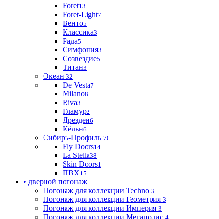
Foret
13
Foret-Light
7
Венто
5
Классика
3
Рада
5
Симфония
3
Созвездие
5
Титан
3
Океан
32
De Vesta
7
Milano
8
Riva
3
Гламур
2
Дрезден
6
Кёльн
6
Сибирь-Профиль
70
Fly Doors
14
La Stella
38
Skin Doors
1
ПВХ
15
• дверной погонаж
Погонаж для коллекции Techno
3
Погонаж для коллекции Геометрия
3
Погонаж для коллекции Империя
3
Погонаж для коллекции Мегаполис
4