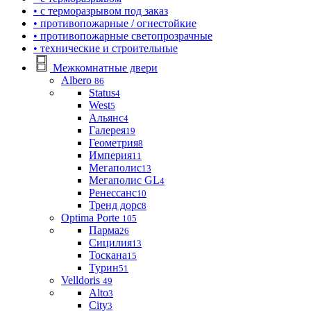
• с терморазрывом под заказ
• противопожарные / огнестойкие
• противопожарные светопрозрачные
• технические и строительные
Межкомнатные двери
Albero
86
Status
4
West
5
Альянс
4
Галерея
19
Геометрия
8
Империя
11
Мегаполис
13
Мегаполис GL
4
Ренессанс
10
Тренд дорс
8
Optima Porte
105
Парма
26
Сицилия
13
Тоскана
15
Турин
51
Velldoris
49
Alto
3
City
3