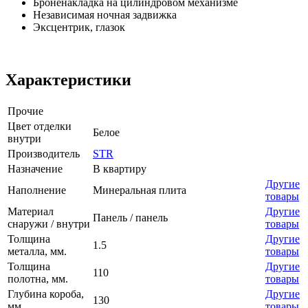
Броненакладка на цилиндровом механизме
Независимая ночная задвижка
Эксцентрик, глазок
Характеристики
Прочие
Цвет отделки
Белое
внутри
Производитель
STR
Назначение
В квартиру
Другие
Наполнение
Минеральная плита
товары
Материал
Другие
Панель / панель
снаружи / внутри
товары
Толщина
Другие
1.5
металла, мм.
товары
Толщина
Другие
110
полотна, мм.
товары
Глубина короба,
Другие
130
мм.
товары