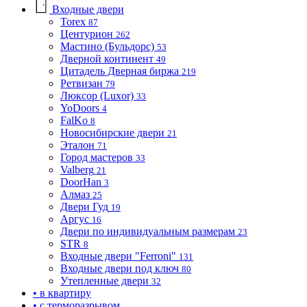
Входные двери
Torex
87
Центурион
262
Мастино (Бульдорс)
53
Дверной континент
49
Цитадель Дверная биржа
219
Ретвизан
79
Люксор (Luxor)
33
YoDoors
4
FalKo
8
Новосибирские двери
21
Эталон
71
Город мастеров
33
Valberg
21
DoorHan
3
Алмаз
25
Двери Гуд
19
Аргус
16
Двери по индивидуальным размерам
23
STR
8
Входные двери "Ferroni"
131
Входные двери под ключ
80
Утепленные двери
32
• в квартиру
• с терморазрывом