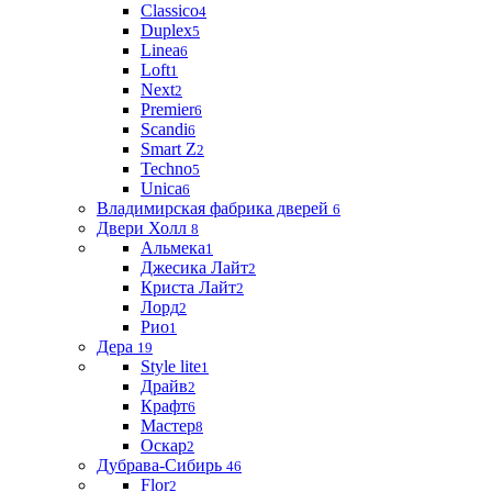
Classico
4
Duplex
5
Linea
6
Loft
1
Next
2
Premier
6
Scandi
6
Smart Z
2
Techno
5
Unica
6
Владимирская фабрика дверей
6
Двери Холл
8
Альмека
1
Джесика Лайт
2
Криста Лайт
2
Лорд
2
Рио
1
Дера
19
Style lite
1
Драйв
2
Крафт
6
Мастер
8
Оскар
2
Дубрава-Сибирь
46
Flor
2