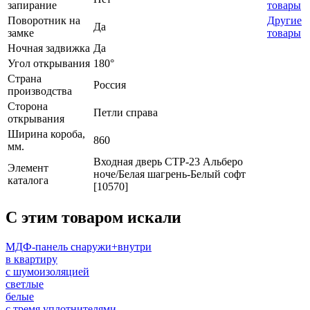
запирание
товары
Поворотник на
Другие
Да
замке
товары
Ночная задвижка
Да
Угол открывания
180°
Страна
Россия
производства
Сторона
Петли справа
открывания
Ширина короба,
860
мм.
Входная дверь СТР-23 Альберо
Элемент
ноче/Белая шагрень-Белый софт
каталога
[10570]
C этим товаром искали
МДФ-панель снаружи+внутри
в квартиру
с шумоизоляцией
светлые
белые
с тремя уплотнителями