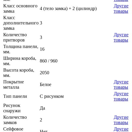
Класс основного
Другие
4 (тело замка) + 2 (цилиндр)
замка
товары
Класс
дополнительного
3
замка
Количество
Другие
3
притворов
товары
Толщина панели,
16
мм.
Ширина короба,
860 / 960
мм.
Высота короба,
2050
мм.
Покрытие
Другие
Белое
металла
товары
Другие
Тип панели
С рисунком
товары
Рисунок
Да
снаружи
Количество
Другие
2
замков
товары
Сейфовое
Другие
Нет