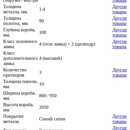
снаружи / внутри
товары
Толщина
Другие
1.4
металла, мм.
товары
Толщина
Другие
90
полотна, мм.
товары
Глубина короба,
Другие
100
мм.
товары
Класс основного
Другие
4 (тело замка) + 2 (цилиндр)
замка
товары
Класс
дополнительного
4 (высший)
замка
Количество
Другие
3
притворов
товары
Толщина панели,
10
мм.
Ширина короба,
860 / 950
мм.
Высота короба,
2050
мм.
Покрытие
Другие
Синий сатин
металла
товары
Другие