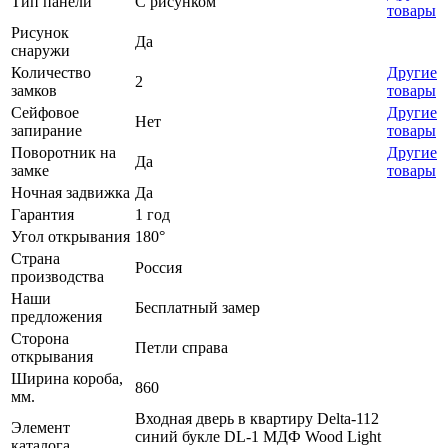
Тип панели
С рисунком
товары
Рисунок
Да
снаружи
Количество
Другие
2
замков
товары
Сейфовое
Другие
Нет
запирание
товары
Поворотник на
Другие
Да
замке
товары
Ночная задвижка
Да
Гарантия
1 год
Угол открывания
180°
Страна
Россия
производства
Наши
Бесплатный замер
предложения
Сторона
Петли справа
открывания
Ширина короба,
860
мм.
Входная дверь в квартиру Delta-112
Элемент
синий букле DL-1 МДФ Wood Light
каталога