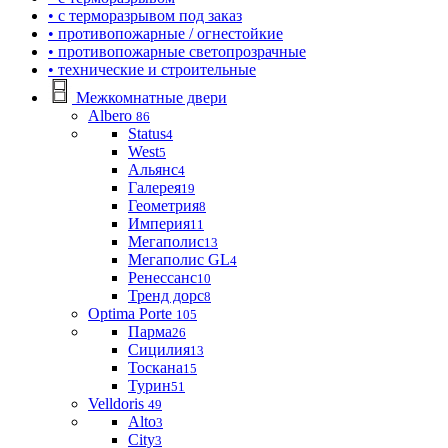
• с терморазрывом под заказ
• противопожарные / огнестойкие
• противопожарные светопрозрачные
• технические и строительные
Межкомнатные двери
Albero
86
Status
4
West
5
Альянс
4
Галерея
19
Геометрия
8
Империя
11
Мегаполис
13
Мегаполис GL
4
Ренессанс
10
Тренд дорс
8
Optima Porte
105
Парма
26
Сицилия
13
Тоскана
15
Турин
51
Velldoris
49
Alto
3
City
3