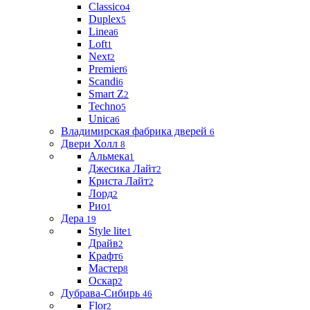
Classico
4
Duplex
5
Linea
6
Loft
1
Next
2
Premier
6
Scandi
6
Smart Z
2
Techno
5
Unica
6
Владимирская фабрика дверей
6
Двери Холл
8
Альмека
1
Джесика Лайт
2
Криста Лайт
2
Лорд
2
Рио
1
Дера
19
Style lite
1
Драйв
2
Крафт
6
Мастер
8
Оскар
2
Дубрава-Сибирь
46
Flor
2