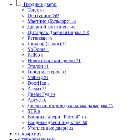
Входные двери
Torex
87
Центурион
262
Мастино (Бульдорс)
53
Дверной континент
49
Цитадель Дверная биржа
219
Ретвизан
79
Люксор (Luxor)
33
YoDoors
4
FalKo
8
Новосибирские двери
21
Эталон
71
Город мастеров
33
Valberg
21
DoorHan
3
Алмаз
25
Двери Гуд
19
Аргус
16
Двери по индивидуальным размерам
23
STR
8
Входные двери "Ferroni"
131
Входные двери под ключ
80
Утепленные двери
32
• в квартиру
• с терморазрывом