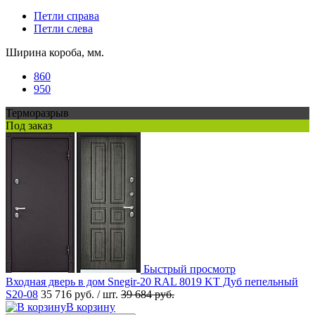
Петли справа
Петли слева
Ширина короба, мм.
860
950
Терморазрыв
Под заказ
Быстрый просмотр
Входная дверь в дом Snegir-20 RAL 8019 KT Дуб пепельный
S20-08
35 716 руб.
/ шт.
39 684 руб.
В корзину