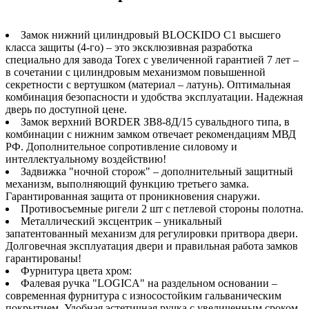
Замок нижний цилиндровый BLOCKIDO C1 высшего
класса защиты (4-го) – это эксклюзивная разработка
специально для завода Torex с увеличенной гарантией 7 лет –
в сочетании с цилиндровым механизмом повышенной
секретности с вертушком (материал – латунь). Оптимальная
комбинация безопасности и удобства эксплуатации. Надежная
дверь по доступной цене.
Замок верхний BORDER ЗВ8-8Д/15 сувальдного типа, в
комбинации с нижним замком отвечает рекомендациям МВД
РФ. Дополнительное сопротивление силовому и
интеллектуальному воздействию!
Задвижка "ночной сторож" – дополнительный защитный
механизм, выполняющий функцию третьего замка.
Гарантированная защита от проникновения снаружи.
Противосъемные ригели 2 шт с петлевой стороны полотна.
Металлический эксцентрик – уникальный
запатентованный механизм для регулировки притвора двери.
Долговечная эксплуатация двери и правильная работа замков
гарантированы!
Фурнитура цвета хром:
Фалевая ручка "LOGICA" на раздельном основании –
современная фурнитура с износостойким гальваническим
покрытием. Удобная эстетичная ручка с увеличенным сроком