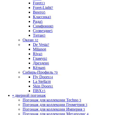
Foret
13
Foret-Light
7
Венто
5
Классика
3
Рада
5
Симфония
3
Созвездие
5
Титан
3
Океан
32
De Vesta
7
Milano
8
Riva
3
Гламур
2
Дрезден
6
Кёльн
6
Сибирь-Профиль
70
Fly Doors
14
La Stella
38
Skin Doors
1
ПВХ
15
• дверной погонаж
Погонаж для коллекции Techno
3
Погонаж для коллекции Геометрия
3
Погонаж для коллекции Империя
3
Погонаж для коллекции Мегаполис
4