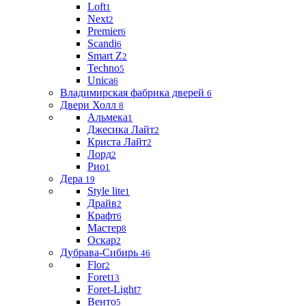
Loft
1
Next
2
Premier
6
Scandi
6
Smart Z
2
Techno
5
Unica
6
Владимирская фабрика дверей
6
Двери Холл
8
Альмека
1
Джесика Лайт
2
Криста Лайт
2
Лорд
2
Рио
1
Дера
19
Style lite
1
Драйв
2
Крафт
6
Мастер
8
Оскар
2
Дубрава-Сибирь
46
Flor
2
Foret
13
Foret-Light
7
Венто
5