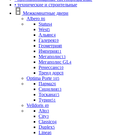
• технические и строительные
Межкомнатные двери
Albero
86
Status
4
West
5
Альянс
4
Галерея
19
Геометрия
8
Империя
11
Мегаполис
13
Мегаполис GL
4
Ренессанс
10
Тренд дорс
8
Optima Porte
105
Парма
26
Сицилия
13
Тоскана
15
Турин
51
Velldoris
49
Alto
3
City
3
Classico
4
Duplex
5
Linea
6