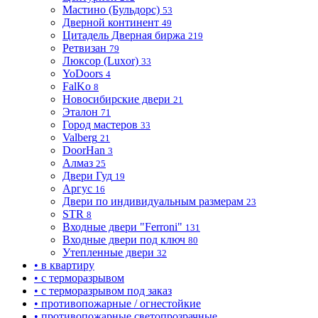
Мастино (Бульдорс)
53
Дверной континент
49
Цитадель Дверная биржа
219
Ретвизан
79
Люксор (Luxor)
33
YoDoors
4
FalKo
8
Новосибирские двери
21
Эталон
71
Город мастеров
33
Valberg
21
DoorHan
3
Алмаз
25
Двери Гуд
19
Аргус
16
Двери по индивидуальным размерам
23
STR
8
Входные двери "Ferroni"
131
Входные двери под ключ
80
Утепленные двери
32
• в квартиру
• с терморазрывом
• с терморазрывом под заказ
• противопожарные / огнестойкие
• противопожарные светопрозрачные