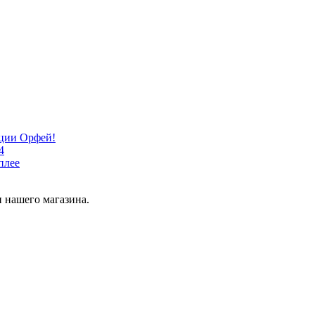
кции Орфей!
4
плее
 нашего магазина.