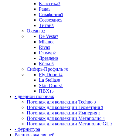
Классика
3
Рада
5
Симфония
3
Созвездие
5
Титан
3
Океан
32
De Vesta
7
Milano
8
Riva
3
Гламур
2
Дрезден
6
Кёльн
6
Сибирь-Профиль
70
Fly Doors
14
La Stella
38
Skin Doors
1
ПВХ
15
• дверной погонаж
Погонаж для коллекции Techno
3
Погонаж для коллекции Геометрия
3
Погонаж для коллекции Империя
3
Погонаж для коллекции Мегаполис
4
Погонаж для коллекции Мегаполис GL
3
• фурнитура
Распродажа дверей