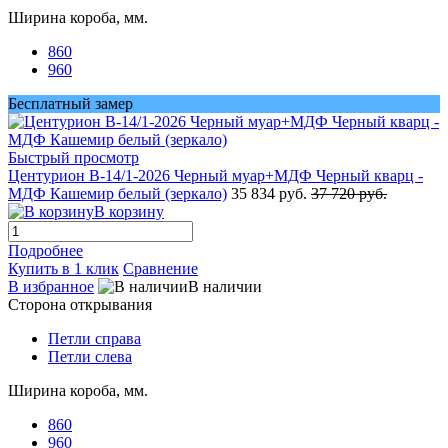
Ширина короба, мм.
860
960
Бесплатный замер
Быстрый просмотр
Центурион В-14/1-2026 Черный муар+МДФ Черный кварц -
МДФ Кашемир белый (зеркало)
35 834 руб.
37 720 руб.
В корзину
Подробнее
Купить в 1 клик
Сравнение
В избранное
В наличии
Сторона открывания
Петли справа
Петли слева
Ширина короба, мм.
860
960