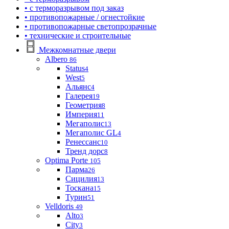
• с терморазрывом под заказ
• противопожарные / огнестойкие
• противопожарные светопрозрачные
• технические и строительные
Межкомнатные двери
Albero
86
Status
4
West
5
Альянс
4
Галерея
19
Геометрия
8
Империя
11
Мегаполис
13
Мегаполис GL
4
Ренессанс
10
Тренд дорс
8
Optima Porte
105
Парма
26
Сицилия
13
Тоскана
15
Турин
51
Velldoris
49
Alto
3
City
3