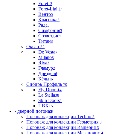
Foret
13
Foret-Light
7
Венто
5
Классика
3
Рада
5
Симфония
3
Созвездие
5
Титан
3
Океан
32
De Vesta
7
Milano
8
Riva
3
Гламур
2
Дрезден
6
Кёльн
6
Сибирь-Профиль
70
Fly Doors
14
La Stella
38
Skin Doors
1
ПВХ
15
• дверной погонаж
Погонаж для коллекции Techno
3
Погонаж для коллекции Геометрия
3
Погонаж для коллекции Империя
3
Погонаж для коллекции Мегаполис
4