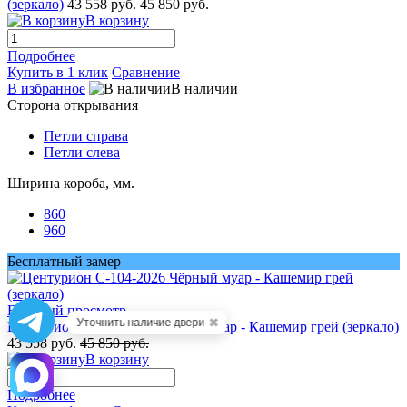
(зеркало)
43 558 руб.
45 850 руб.
В корзину
Подробнее
Купить в 1 клик
Сравнение
В избранное
В наличии
Сторона открывания
Петли справа
Петли слева
Ширина короба, мм.
860
960
Бесплатный замер
Быстрый просмотр
✖
Уточнить наличие двери
Центурион С-104-2026 Чёрный муар - Кашемир грей (зеркало)
43 558 руб.
45 850 руб.
В корзину
Подробнее