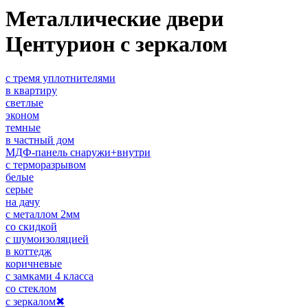
Металлические двери
Центурион с зеркалом
с тремя уплотнителями
в квартиру
светлые
эконом
темные
в частный дом
МДФ-панель снаружи+внутри
с терморазрывом
белые
серые
на дачу
с металлом 2мм
со скидкой
с шумоизоляцией
в коттедж
коричневые
с замками 4 класса
со стеклом
с зеркалом
✖