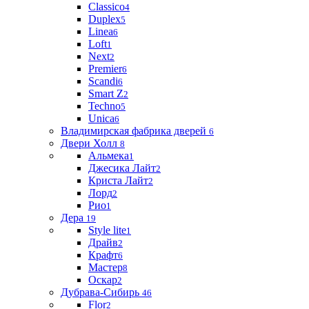
Classico
4
Duplex
5
Linea
6
Loft
1
Next
2
Premier
6
Scandi
6
Smart Z
2
Techno
5
Unica
6
Владимирская фабрика дверей
6
Двери Холл
8
Альмека
1
Джесика Лайт
2
Криста Лайт
2
Лорд
2
Рио
1
Дера
19
Style lite
1
Драйв
2
Крафт
6
Мастер
8
Оскар
2
Дубрава-Сибирь
46
Flor
2