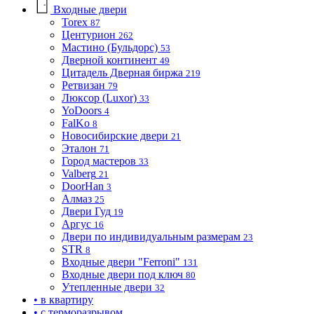
Входные двери
Torex
87
Центурион
262
Мастино (Бульдорс)
53
Дверной континент
49
Цитадель Дверная биржа
219
Ретвизан
79
Люксор (Luxor)
33
YoDoors
4
FalKo
8
Новосибирские двери
21
Эталон
71
Город мастеров
33
Valberg
21
DoorHan
3
Алмаз
25
Двери Гуд
19
Аргус
16
Двери по индивидуальным размерам
23
STR
8
Входные двери "Ferroni"
131
Входные двери под ключ
80
Утепленные двери
32
• в квартиру
• с терморазрывом