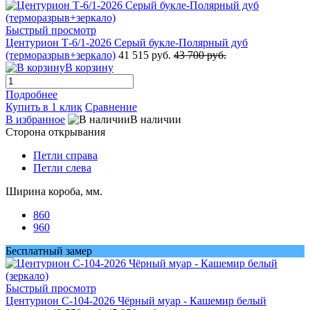
Быстрый просмотр
Центурион Т-6/1-2026 Серый букле-Полярный дуб
(терморазрыв+зеркало)
41 515 руб.
43 700 руб.
В корзину
Подробнее
Купить в 1 клик
Сравнение
В избранное
В наличии
Сторона открывания
Петли справа
Петли слева
Ширина короба, мм.
860
960
Бесплатный замер
Быстрый просмотр
Центурион С-104-2026 Чёрный муар - Кашемир белый