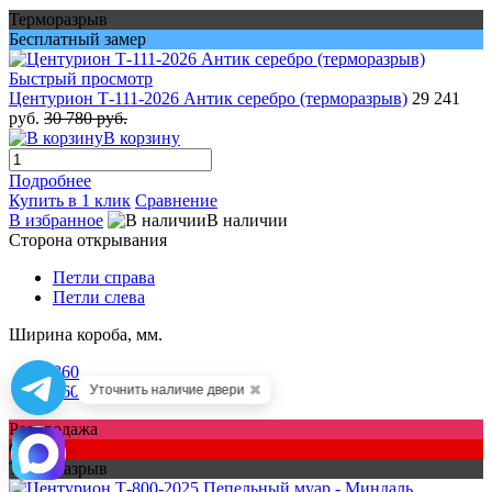
Терморазрыв
Бесплатный замер
Быстрый просмотр
Центурион Т-111-2026 Антик серебро (терморазрыв)
29 241
руб.
30 780 руб.
В корзину
Подробнее
Купить в 1 клик
Сравнение
В избранное
В наличии
Сторона открывания
Петли справа
Петли слева
Ширина короба, мм.
860
✖
960
Уточнить наличие двери
Распродажа
Скидка
Терморазрыв