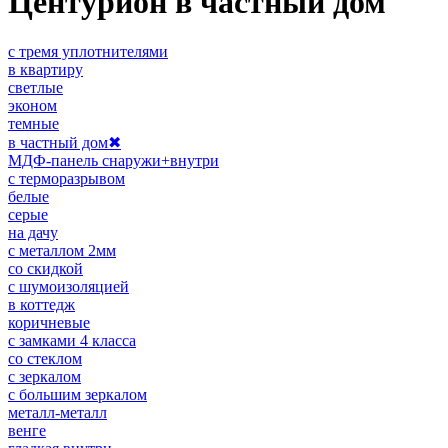
Центурион в частный дом
с тремя уплотнителями
в квартиру
светлые
эконом
темные
в частный дом
✖
МДФ-панель снаружи+внутри
с терморазрывом
белые
серые
на дачу
с металлом 2мм
со скидкой
с шумоизоляцией
в коттедж
коричневые
с замками 4 класса
со стеклом
с зеркалом
с большим зеркалом
металл-металл
венге