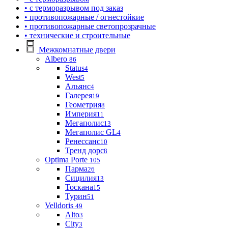
• с терморазрывом под заказ
• противопожарные / огнестойкие
• противопожарные светопрозрачные
• технические и строительные
Межкомнатные двери
Albero
86
Status
4
West
5
Альянс
4
Галерея
19
Геометрия
8
Империя
11
Мегаполис
13
Мегаполис GL
4
Ренессанс
10
Тренд дорс
8
Optima Porte
105
Парма
26
Сицилия
13
Тоскана
15
Турин
51
Velldoris
49
Alto
3
City
3