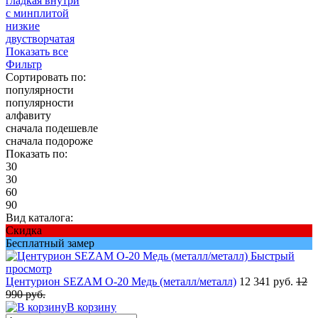
гладкая внутри
с минплитой
низкие
двустворчатая
Показать все
Фильтр
Сортировать по:
популярности
популярности
алфавиту
сначала подешевле
сначала подороже
Показать по:
30
30
60
90
Вид каталога:
Скидка
Бесплатный замер
Быстрый
просмотр
Центурион SEZAM О-20 Медь (металл/металл)
12 341 руб.
12
990 руб.
В корзину