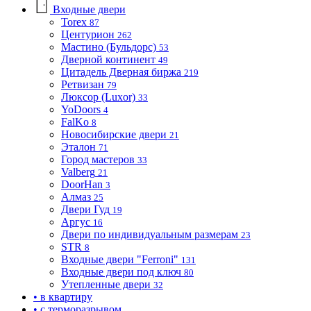
Входные двери
Torex
87
Центурион
262
Мастино (Бульдорс)
53
Дверной континент
49
Цитадель Дверная биржа
219
Ретвизан
79
Люксор (Luxor)
33
YoDoors
4
FalKo
8
Новосибирские двери
21
Эталон
71
Город мастеров
33
Valberg
21
DoorHan
3
Алмаз
25
Двери Гуд
19
Аргус
16
Двери по индивидуальным размерам
23
STR
8
Входные двери "Ferroni"
131
Входные двери под ключ
80
Утепленные двери
32
• в квартиру
• с терморазрывом