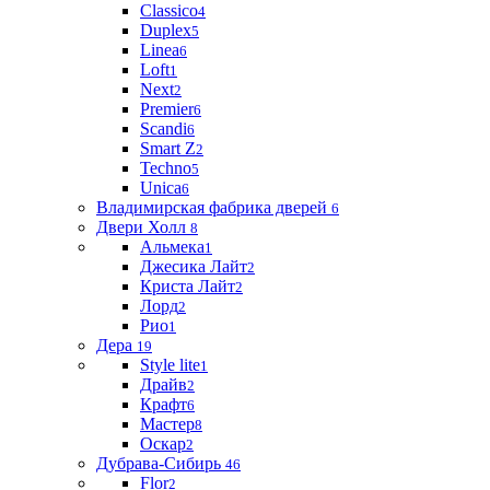
Classico
4
Duplex
5
Linea
6
Loft
1
Next
2
Premier
6
Scandi
6
Smart Z
2
Techno
5
Unica
6
Владимирская фабрика дверей
6
Двери Холл
8
Альмека
1
Джесика Лайт
2
Криста Лайт
2
Лорд
2
Рио
1
Дера
19
Style lite
1
Драйв
2
Крафт
6
Мастер
8
Оскар
2
Дубрава-Сибирь
46
Flor
2