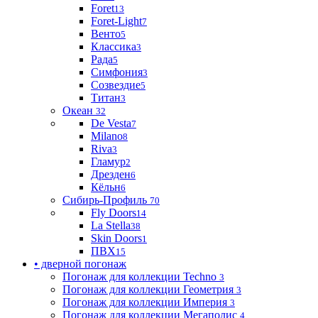
Foret
13
Foret-Light
7
Венто
5
Классика
3
Рада
5
Симфония
3
Созвездие
5
Титан
3
Океан
32
De Vesta
7
Milano
8
Riva
3
Гламур
2
Дрезден
6
Кёльн
6
Сибирь-Профиль
70
Fly Doors
14
La Stella
38
Skin Doors
1
ПВХ
15
• дверной погонаж
Погонаж для коллекции Techno
3
Погонаж для коллекции Геометрия
3
Погонаж для коллекции Империя
3
Погонаж для коллекции Мегаполис
4