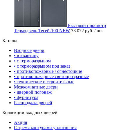
Быстрый просмотр
Термодверь Тесей-100 NEW
33 072 руб.
/ шт.
Каталог
Входные двери
• в квартиру
• с терморазрывом
• с терморазрывом под заказ
• противопожарные / огнестойкие
• противопожарные светопрозрачные
• технические и строительные
Межкомнатные двери
• дверной погонаж
• фурнитура
Распродажа дверей
Коллекции входных дверей
Акция
С тремя контурами уплотнения