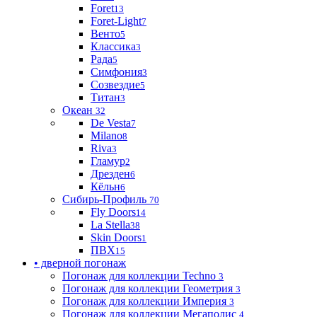
Foret
13
Foret-Light
7
Венто
5
Классика
3
Рада
5
Симфония
3
Созвездие
5
Титан
3
Океан
32
De Vesta
7
Milano
8
Riva
3
Гламур
2
Дрезден
6
Кёльн
6
Сибирь-Профиль
70
Fly Doors
14
La Stella
38
Skin Doors
1
ПВХ
15
• дверной погонаж
Погонаж для коллекции Techno
3
Погонаж для коллекции Геометрия
3
Погонаж для коллекции Империя
3
Погонаж для коллекции Мегаполис
4