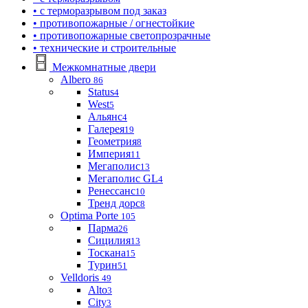
• с терморазрывом под заказ
• противопожарные / огнестойкие
• противопожарные светопрозрачные
• технические и строительные
Межкомнатные двери
Albero
86
Status
4
West
5
Альянс
4
Галерея
19
Геометрия
8
Империя
11
Мегаполис
13
Мегаполис GL
4
Ренессанс
10
Тренд дорс
8
Optima Porte
105
Парма
26
Сицилия
13
Тоскана
15
Турин
51
Velldoris
49
Alto
3
City
3