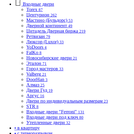
Входные двери
Torex
87
Центурион
262
Мастино (Бульдорс)
53
Дверной континент
49
Цитадель Дверная биржа
219
Ретвизан
79
Люксор (Luxor)
33
YoDoors
4
FalKo
8
Новосибирские двери
21
Эталон
71
Город мастеров
33
Valberg
21
DoorHan
3
Алмаз
25
Двери Гуд
19
Аргус
16
Двери по индивидуальным размерам
23
STR
8
Входные двери "Ferroni"
131
Входные двери под ключ
80
Утепленные двери
32
• в квартиру
• с терморазрывом