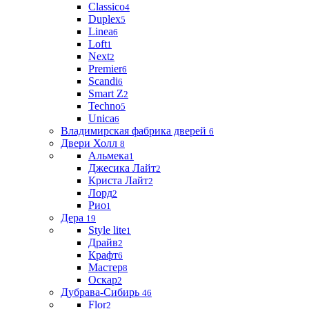
Classico
4
Duplex
5
Linea
6
Loft
1
Next
2
Premier
6
Scandi
6
Smart Z
2
Techno
5
Unica
6
Владимирская фабрика дверей
6
Двери Холл
8
Альмека
1
Джесика Лайт
2
Криста Лайт
2
Лорд
2
Рио
1
Дера
19
Style lite
1
Драйв
2
Крафт
6
Мастер
8
Оскар
2
Дубрава-Сибирь
46
Flor
2