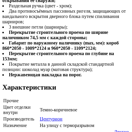
открывания ее снаружи;
Раздельная ручка (цвет - хром);
Два противосъёмных пассивных ригеля, защищающих от
вандального вскрытия дверного блока путем спиливания
шарниров;
3 внешние петли (шарниры);
Перекрытие строительного проема по ширине
наличником 74,5 мм с каждой стороны;
Габарит по наружному наличнику (max, мм): короб
860*2050 - 1009*2124 и 960*2050 - 1109*2124;
Перекрытие строительного проема по глубине на
153мм;
Покрытие металла в данной складской стандартной
позиции: шоколад муар (матовая структура);
Нержавеющая накладка на порог.
Характеристики
Прочие
Цвет отделки
Темно-коричневое
внутри
Производитель
Центурион
Назначение
На улицу с терморазрывом
Другие