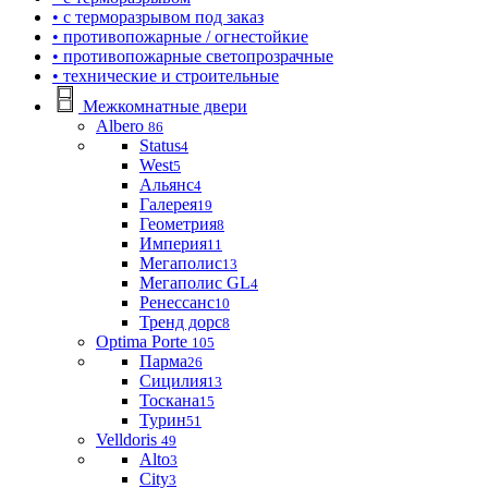
• с терморазрывом под заказ
• противопожарные / огнестойкие
• противопожарные светопрозрачные
• технические и строительные
Межкомнатные двери
Albero
86
Status
4
West
5
Альянс
4
Галерея
19
Геометрия
8
Империя
11
Мегаполис
13
Мегаполис GL
4
Ренессанс
10
Тренд дорс
8
Optima Porte
105
Парма
26
Сицилия
13
Тоскана
15
Турин
51
Velldoris
49
Alto
3
City
3