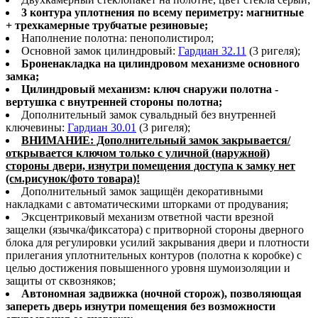
3 контура уплотнения по всему периметру: магнитные
+ трехкамерные трубчатые резиновые;
Наполнение полотна: пенополистирол;
Основной замок цилиндровый:
Гардиан 32.11
(3 ригеля);
Броненакладка на цилиндровом механизме основного
замка;
Цилиндровый механизм: ключ снаружи полотна -
вертушка с внутренней стороны полотна;
Дополнительный замок сувальдный без внутренней
ключевины:
Гардиан 30.01
(3 ригеля);
ВНИМАНИЕ: Дополнительный замок закрывается/
открывается ключом только с уличной (наружной)
стороны двери, изнутри помещения доступа к замку нет
(см.рисунок/фото товара)!
Дополнительный замок защищён декоративными
накладками с автоматическими шторками от продувания;
Эксцентриковый механизм ответной части врезной
защелки (язычка/фиксатора) с притворной стороны дверного
блока для регулировки усилий закрывания двери и плотности
прилегания уплотнительных контуров (полотна к коробке) с
целью достижения повышенного уровня шумоизоляции и
защиты от сквозняков;
Автономная задвижка (ночной сторож), позволяющая
запереть дверь изнутри помещения без возможности