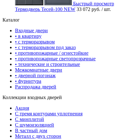
Быстрый просмотр
Термодверь Тесей-100 NEW
33 072 руб.
/ шт.
Каталог
Входные двери
• в квартиру
• с терморазрывом
• с терморазрывом под заказ
• противопожарные / огнестойкие
• противопожарные светопрозрачные
• технические и строительные
Межкомнатные двери
• дверной погонаж
• фурнитура
Распродажа дверей
Коллекции входных дверей
Акция
С тремя контурами уплотнения
С минплитой
С шумоизоляцией
В частный дом
Металл с двух сторон