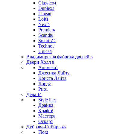
Classico
4
Duplex
5
Linea
6
Loft
1
Next
2
Premier
6
Scandi
6
Smart Z
2
Techno
5
Unica
6
Владимирская фабрика дверей
6
Двери Холл
8
Альмека
1
Джесика Лайт
2
Криста Лайт
2
Лорд
2
Рио
1
Дера
19
Style lite
1
Драйв
2
Крафт
6
Мастер
8
Оскар
2
Дубрава-Сибирь
46
Flor
2