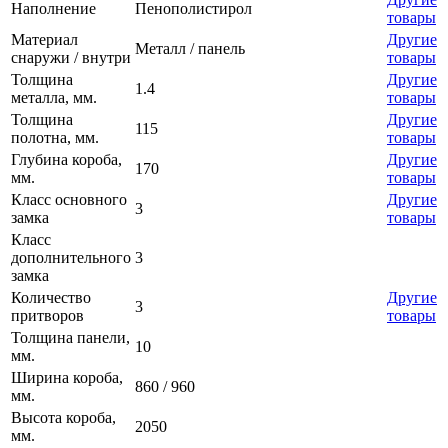
Наполнение
Пенополистирол
товары
Материал
Другие
Металл / панель
снаружи / внутри
товары
Толщина
Другие
1.4
металла, мм.
товары
Толщина
Другие
115
полотна, мм.
товары
Глубина короба,
Другие
170
мм.
товары
Класс основного
Другие
3
замка
товары
Класс
дополнительного
3
замка
Количество
Другие
3
притворов
товары
Толщина панели,
10
мм.
Ширина короба,
860 / 960
мм.
Высота короба,
2050
мм.