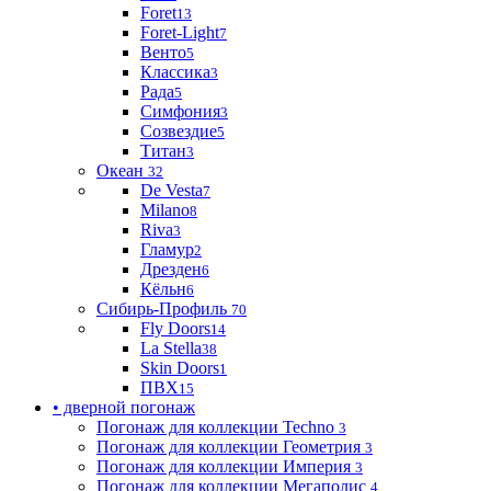
Foret
13
Foret-Light
7
Венто
5
Классика
3
Рада
5
Симфония
3
Созвездие
5
Титан
3
Океан
32
De Vesta
7
Milano
8
Riva
3
Гламур
2
Дрезден
6
Кёльн
6
Сибирь-Профиль
70
Fly Doors
14
La Stella
38
Skin Doors
1
ПВХ
15
• дверной погонаж
Погонаж для коллекции Techno
3
Погонаж для коллекции Геометрия
3
Погонаж для коллекции Империя
3
Погонаж для коллекции Мегаполис
4