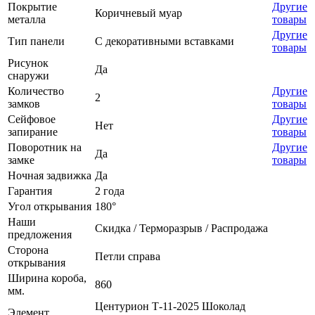
Покрытие
Другие
Коричневый муар
металла
товары
Другие
Тип панели
С декоративными вставками
товары
Рисунок
Да
снаружи
Количество
Другие
2
замков
товары
Сейфовое
Другие
Нет
запирание
товары
Поворотник на
Другие
Да
замке
товары
Ночная задвижка
Да
Гарантия
2 года
Угол открывания
180°
Наши
Скидка / Терморазрыв / Распродажа
предложения
Сторона
Петли справа
открывания
Ширина короба,
860
мм.
Центурион Т-11-2025 Шоколад
Элемент