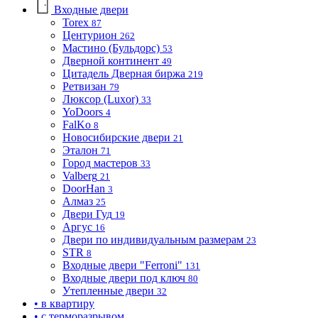
Входные двери
Torex
87
Центурион
262
Мастино (Бульдорс)
53
Дверной континент
49
Цитадель Дверная биржа
219
Ретвизан
79
Люксор (Luxor)
33
YoDoors
4
FalKo
8
Новосибирские двери
21
Эталон
71
Город мастеров
33
Valberg
21
DoorHan
3
Алмаз
25
Двери Гуд
19
Аргус
16
Двери по индивидуальным размерам
23
STR
8
Входные двери "Ferroni"
131
Входные двери под ключ
80
Утепленные двери
32
• в квартиру
• с терморазрывом