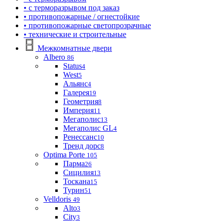
• с терморазрывом под заказ
• противопожарные / огнестойкие
• противопожарные светопрозрачные
• технические и строительные
Межкомнатные двери
Albero
86
Status
4
West
5
Альянс
4
Галерея
19
Геометрия
8
Империя
11
Мегаполис
13
Мегаполис GL
4
Ренессанс
10
Тренд дорс
8
Optima Porte
105
Парма
26
Сицилия
13
Тоскана
15
Турин
51
Velldoris
49
Alto
3
City
3