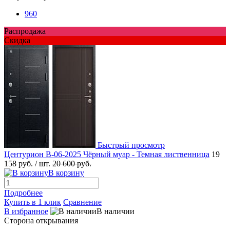
960
Распродажа
Скидка
Быстрый просмотр
Центурион В-06-2025 Чёрный муар - Темная лиственница
19
158 руб.
/ шт.
20 600 руб.
В корзину
Подробнее
Купить в 1 клик
Сравнение
В избранное
В наличии
Сторона открывания