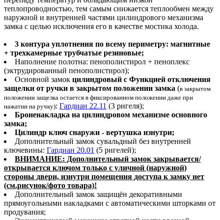
теплопроводностью, тем самым снижается теплообмен между
наружной и внутренней частями цилиндрового механизма
замка с целью исключения его в качестве мостика холода.
3 контура уплотнения по всему периметру: магнитные
+ трехкамерные трубчатые резиновые;
Наполнение полотна: пенополистирол + пеноплекс
(эктрудированный пенополистирол);
Основной замок
цилиндровый с Функцией
отключения
защелки от ручки в закрытом положении замка
(
в закрытом
положении защелка остается в фиксированном положении даже при
:
Гардиан 22.11
(3 ригеля);
нажатии на ручку)
Броненакладка на цилиндровом механизме основного
замка;
Цилиндр ключ снаружи - вертушка изнутри;
Дополнительный замок сувальдный без внутренней
ключевины:
Гардиан 20.01
(5 ригелей);
ВНИМАНИЕ: Дополнительный замок закрывается/
открывается ключом только с уличной (наружной)
стороны двери, изнутри помещения доступа к замку нет
(см.рисунок/фото товара)!
Дополнительный замок защищён декоративными
прямоугольными накладками с автоматическими шторками от
продувания;