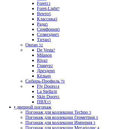
Foret
13
Foret-Light
7
Венто
5
Классика
3
Рада
5
Симфония
3
Созвездие
5
Титан
3
Океан
32
De Vesta
7
Milano
8
Riva
3
Гламур
2
Дрезден
6
Кёльн
6
Сибирь-Профиль
70
Fly Doors
14
La Stella
38
Skin Doors
1
ПВХ
15
• дверной погонаж
Погонаж для коллекции Techno
3
Погонаж для коллекции Геометрия
3
Погонаж для коллекции Империя
3
Погонаж для коллекции Мегаполис
4