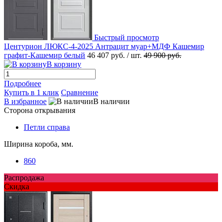
Быстрый просмотр
Центурион ЛЮКС-4-2025 Антрацит муар+МДФ Кашемир
графит-Кашемир белый
46 407 руб.
/ шт.
49 900 руб.
В корзину
Подробнее
Купить в 1 клик
Сравнение
В избранное
В наличии
Сторона открывания
Петли справа
Ширина короба, мм.
860
Распродажа
Скидка