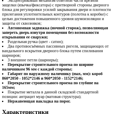
Эксцентриковый механизм ответной части врезной
защелки (язычка/фиксатора) с притворной стороны дверного
блока для регулировки усилий закрывания двери и плотности
прилегания уплотнительных контуров (полотна к коробке) с
целью достижения повышенного уровня шумоизоляции и
защиты от сквозняков;
Автономная задвижка (ночной сторож), позволяющая
запереть дверь изнутри помещения без возможности
открывания ее снаружи;
Раздельная ручка (цвет - сатин);
Два противосъёмных пассивных ригеля, защищающих от
вандального вскрытия дверного блока путем спиливания
шарниров;
3 внешние петли (шарниры);
Перекрытие строительного проема по ширине
наличником 96 мм с каждой стороны;
Габарит по наружному наличнику (max, мм): короб
860*2050 - 1052*2146 и 960*2050 - 1152*2146;
Перекрытие строительного проема по глубине на
165мм;
Покрытие металла в данной складской стандартной
позиции: антрацит муар (матовая структура);
Нержавеющая накладка на порог.
Характеристики