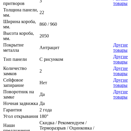
3
притворов
товары
Толщина панели,
22
мм.
Ширина короба,
860 / 960
мм.
Высота короба,
2050
мм.
Покрытие
Другие
Антрацит
металла
товары
Другие
Тип панели
С рисунком
товары
Количество
Другие
2
замков
товары
Сейфовое
Другие
Нет
запирание
товары
Поворотник на
Другие
Да
замке
товары
Ночная задвижка
Да
Гарантия
2 года
Угол открывания
180°
Скидка / Рекомендуем /
Наши
Терморазрыв / Оцинковка /
предложения