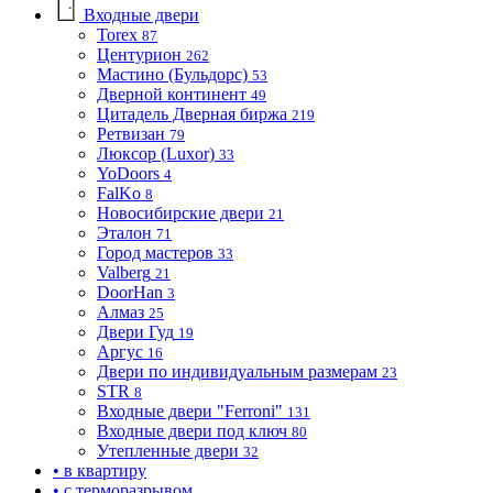
Входные двери
Torex
87
Центурион
262
Мастино (Бульдорс)
53
Дверной континент
49
Цитадель Дверная биржа
219
Ретвизан
79
Люксор (Luxor)
33
YoDoors
4
FalKo
8
Новосибирские двери
21
Эталон
71
Город мастеров
33
Valberg
21
DoorHan
3
Алмаз
25
Двери Гуд
19
Аргус
16
Двери по индивидуальным размерам
23
STR
8
Входные двери "Ferroni"
131
Входные двери под ключ
80
Утепленные двери
32
• в квартиру
• с терморазрывом