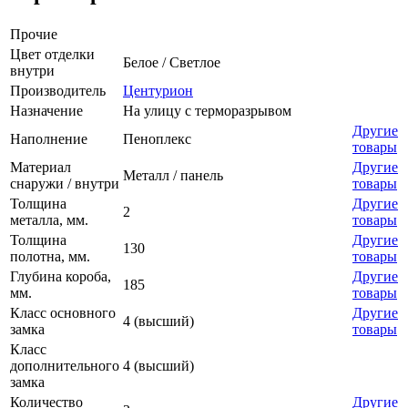
Прочие
Цвет отделки
Белое / Светлое
внутри
Производитель
Центурион
Назначение
На улицу с терморазрывом
Другие
Наполнение
Пеноплекс
товары
Материал
Другие
Металл / панель
снаружи / внутри
товары
Толщина
Другие
2
металла, мм.
товары
Толщина
Другие
130
полотна, мм.
товары
Глубина короба,
Другие
185
мм.
товары
Класс основного
Другие
4 (высший)
замка
товары
Класс
дополнительного
4 (высший)
замка
Количество
Другие