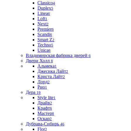
Classico
4
Duplex
5
Linea
6
Loft
1
Next
2
Premier
6
Scandi
6
Smart Z
2
Techno
5
Unica
6
Владимирская фабрика дверей
6
Двери Холл
8
Альмека
1
Джесика Лайт
2
Криста Лайт
2
Лорд
2
Рио
1
Дера
19
Style lite
1
Драйв
2
Крафт
6
Мастер
8
Оскар
2
Дубрава-Сибирь
46
Flor
2