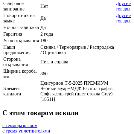
Сейфовое
Другие
Нет
запирание
товары
Поворотник на
Другие
Да
замке
товары
Ночная задвижка
Да
Гарантия
2 года
Угол открывания
180°
Наши
Скидка / Терморазрыв / Распродажа
предложения
/ Оцинковка
Сторона
Петли справа
открывания
Ширина короба,
860
мм.
Центурион Т-5-2025 ПРЕМИУМ
Элемент
Чёрный муар+МДФ Распил графит-
каталога
Софт ясень грей (цвет стекла Grey)
[18511]
C этим товаром искали
с терморазрывом
с тремя уплотнителями