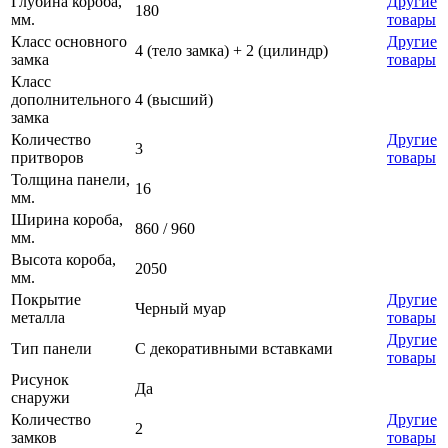
Глубина короба,
Другие
180
мм.
товары
Класс основного
Другие
4 (тело замка) + 2 (цилиндр)
замка
товары
Класс
дополнительного
4 (высший)
замка
Количество
Другие
3
притворов
товары
Толщина панели,
16
мм.
Ширина короба,
860 / 960
мм.
Высота короба,
2050
мм.
Покрытие
Другие
Черный муар
металла
товары
Другие
Тип панели
С декоративными вставками
товары
Рисунок
Да
снаружи
Количество
Другие
2
замков
товары