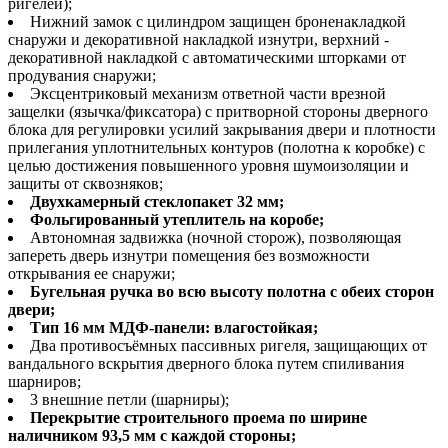
ригелей);
Нижний замок с цилиндром защищен броненакладкой
снаружи и декоративной накладкой изнутри, верхний -
декоративной накладкой с автоматическими шторками от
продувания снаружи;
Эксцентриковый механизм ответной части врезной
защелки (язычка/фиксатора) с притворной стороны дверного
блока для регулировки усилий закрывания двери и плотности
прилегания уплотнительных контуров (полотна к коробке) с
целью достижения повышенного уровня шумоизоляции и
защиты от сквозняков;
Двухкамерный стеклопакет 32 мм;
Фольгированный утеплитель на коробе;
Автономная задвижка (ночной сторож), позволяющая
запереть дверь изнутри помещения без возможности
открывания ее снаружи;
Бугельная ручка во всю высоту полотна с обеих сторон
двери;
Тип 16 мм МДФ-панели: влагостойкая;
Два противосъёмных пассивных ригеля, защищающих от
вандального вскрытия дверного блока путем спиливания
шарниров;
3 внешние петли (шарниры);
Перекрытие строительного проема по ширине
наличником 93,5 мм с каждой стороны;