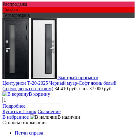
Распродажа
Скидка
Терморазрыв
Быстрый просмотр
Центурион Т-20-2025 Чёрный муар-Софт ясень белый
(термодверь со стеклом)
34 410 руб.
/ шт.
37 000 руб.
В корзину
Подробнее
Купить в 1 клик
Сравнение
В избранное
В наличии
Сторона открывания
Петли справа