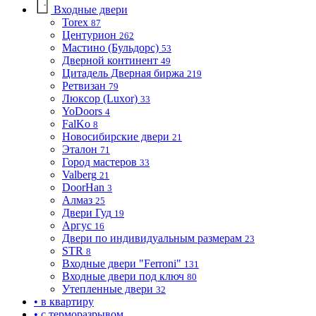
Входные двери
Torex
87
Центурион
262
Мастино (Бульдорс)
53
Дверной континент
49
Цитадель Дверная биржа
219
Ретвизан
79
Люксор (Luxor)
33
YoDoors
4
FalKo
8
Новосибирские двери
21
Эталон
71
Город мастеров
33
Valberg
21
DoorHan
3
Алмаз
25
Двери Гуд
19
Аргус
16
Двери по индивидуальным размерам
23
STR
8
Входные двери "Ferroni"
131
Входные двери под ключ
80
Утепленные двери
32
• в квартиру
• с терморазрывом