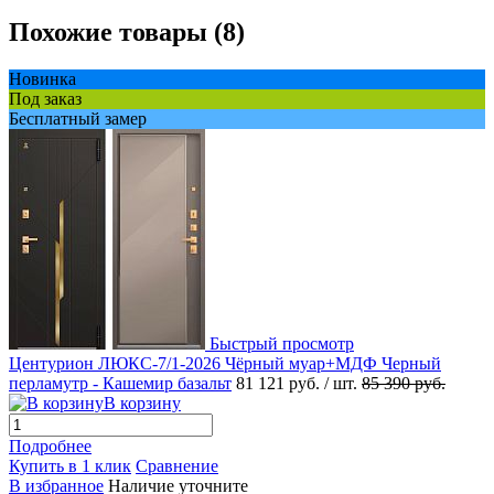
Похожие товары (8)
Новинка
Под заказ
Бесплатный замер
Быстрый просмотр
Центурион ЛЮКС-7/1-2026 Чёрный муар+МДФ Черный
перламутр - Кашемир базальт
81 121 руб.
/ шт.
85 390 руб.
В корзину
Подробнее
Купить в 1 клик
Сравнение
В избранное
Наличие уточните