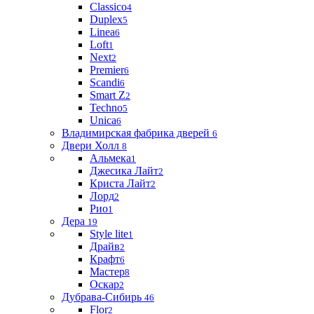
Classico
4
Duplex
5
Linea
6
Loft
1
Next
2
Premier
6
Scandi
6
Smart Z
2
Techno
5
Unica
6
Владимирская фабрика дверей
6
Двери Холл
8
Альмека
1
Джесика Лайт
2
Криста Лайт
2
Лорд
2
Рио
1
Дера
19
Style lite
1
Драйв
2
Крафт
6
Мастер
8
Оскар
2
Дубрава-Сибирь
46
Flor
2