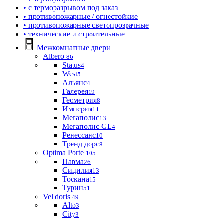
• с терморазрывом под заказ
• противопожарные / огнестойкие
• противопожарные светопрозрачные
• технические и строительные
Межкомнатные двери
Albero
86
Status
4
West
5
Альянс
4
Галерея
19
Геометрия
8
Империя
11
Мегаполис
13
Мегаполис GL
4
Ренессанс
10
Тренд дорс
8
Optima Porte
105
Парма
26
Сицилия
13
Тоскана
15
Турин
51
Velldoris
49
Alto
3
City
3