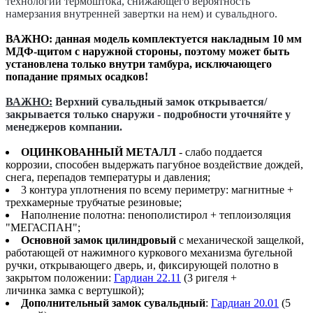
технологии термоштока, снижающего вероятность
намерзания внутренней завертки на нем) и сувальдного.
ВАЖНО: данная модель комплектуется накладным 10 мм
МДФ-щитом с наружной стороны, поэтому может быть
установлена только внутри тамбура, исключающего
попадание прямых осадков!
ВАЖНО:
Верхний сувальдный замок открывается/
закрывается только снаружи - подробности уточняйте у
менеджеров компании.
ОЦИНКОВАННЫЙ МЕТАЛЛ
- слабо поддается
коррозии, способен выдержать пагубное воздействие дождей,
снега, перепадов температуры и давления;
3 контура уплотнения по всему периметру: магнитные +
трехкамерные трубчатые резиновые;
Наполнение полотна: пенополистирол + теплоизоляция
"МЕГАСПАН";
Основной замок цилиндровый
с механической защелкой,
работающей от нажимного куркового механизма бугельной
ручки, открывающего дверь, и, фиксирующей полотно в
закрытом положении:
Гардиан 22.11
(3 ригеля +
личинка замка с вертушкой);
Дополнительный замок сувальдный
:
Гардиан 20.01
(5