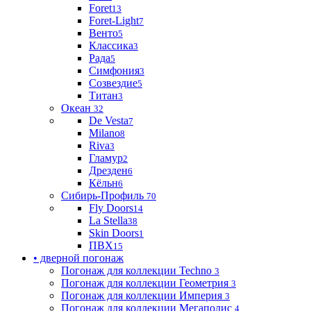
Foret
13
Foret-Light
7
Венто
5
Классика
3
Рада
5
Симфония
3
Созвездие
5
Титан
3
Океан
32
De Vesta
7
Milano
8
Riva
3
Гламур
2
Дрезден
6
Кёльн
6
Сибирь-Профиль
70
Fly Doors
14
La Stella
38
Skin Doors
1
ПВХ
15
• дверной погонаж
Погонаж для коллекции Techno
3
Погонаж для коллекции Геометрия
3
Погонаж для коллекции Империя
3
Погонаж для коллекции Мегаполис
4