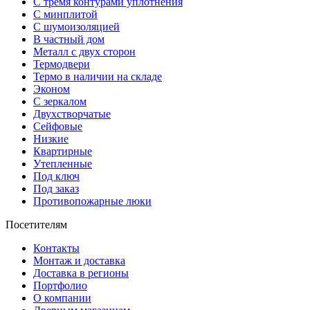
С тремя контурами уплотнения
С минплитой
С шумоизоляцией
В частный дом
Металл с двух сторон
Термодвери
Термо в наличии на складе
Эконом
С зеркалом
Двухстворчатые
Сейфовые
Низкие
Квартирные
Утепленные
Под ключ
Под заказ
Противопожарные люки
Посетителям
Контакты
Монтаж и доставка
Доставка в регионы
Портфолио
О компании