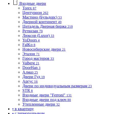
Входные двери
Torex
87
Центурион
262
Мастино (Бульдорс)
53
Дверной континент
49
Цитадель Дверная биржа
219
Ретвизан
79
Люксор (Luxor)
33
YoDoors
4
FalKo
8
Новосибирские двери
21
Эталон
71
Город мастеров
33
Valberg
21
DoorHan
3
Алмаз
25
Двери Гуд
19
Аргус
16
Двери по индивидуальным размерам
23
STR
8
Входные двери "Ferroni"
131
Входные двери под ключ
80
Утепленные двери
32
• в квартиру
• с терморазрывом