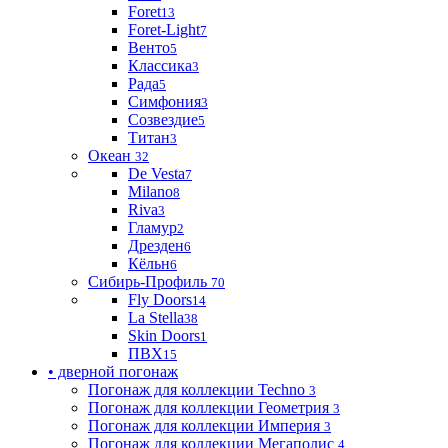
Foret
13
Foret-Light
7
Венто
5
Классика
3
Рада
5
Симфония
3
Созвездие
5
Титан
3
Океан
32
De Vesta
7
Milano
8
Riva
3
Гламур
2
Дрезден
6
Кёльн
6
Сибирь-Профиль
70
Fly Doors
14
La Stella
38
Skin Doors
1
ПВХ
15
• дверной погонаж
Погонаж для коллекции Techno
3
Погонаж для коллекции Геометрия
3
Погонаж для коллекции Империя
3
Погонаж для коллекции Мегаполис
4