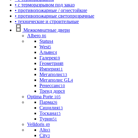
• с терморазрывом под заказ
• противопожарные / огнестойкие
• противопожарные светопрозрачные
• технические и строительные
Межкомнатные двери
Albero
86
Status
4
West
5
Альянс
4
Галерея
19
Геометрия
8
Империя
11
Мегаполис
13
Мегаполис GL
4
Ренессанс
10
Тренд дорс
8
Optima Porte
105
Парма
26
Сицилия
13
Тоскана
15
Турин
51
Velldoris
49
Alto
3
City
3