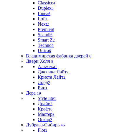
Classico
4
Duplex
5
Linea
6
Loft
1
Next
2
Premier
6
Scandi
6
Smart Z
2
Techno
5
Unica
6
Владимирская фабрика дверей
6
Двери Холл
8
Альмека
1
Джесика Лайт
2
Криста Лайт
2
Лорд
2
Рио
1
Дера
19
Style lite
1
Драйв
2
Крафт
6
Мастер
8
Оскар
2
Дубрава-Сибирь
46
Flor
2