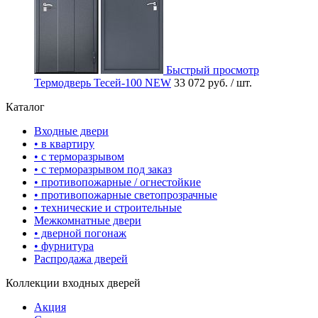
Быстрый просмотр
Термодверь Тесей-100 NEW
33 072 руб.
/ шт.
Каталог
Входные двери
• в квартиру
• с терморазрывом
• с терморазрывом под заказ
• противопожарные / огнестойкие
• противопожарные светопрозрачные
• технические и строительные
Межкомнатные двери
• дверной погонаж
• фурнитура
Распродажа дверей
Коллекции входных дверей
Акция