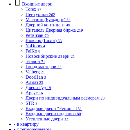
Входные двери
Torex
87
Центурион
262
Мастино (Бульдорс)
53
Дверной континент
49
Цитадель Дверная биржа
219
Ретвизан
79
Люксор (Luxor)
33
YoDoors
4
FalKo
8
Новосибирские двери
21
Эталон
71
Город мастеров
33
Valberg
21
DoorHan
3
Алмаз
25
Двери Гуд
19
Аргус
16
Двери по индивидуальным размерам
23
STR
8
Входные двери "Ferroni"
131
Входные двери под ключ
80
Утепленные двери
32
• в квартиру
• с терморазрывом