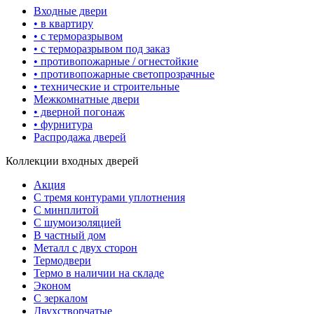
Входные двери
• в квартиру
• с терморазрывом
• с терморазрывом под заказ
• противопожарные / огнестойкие
• противопожарные светопрозрачные
• технические и строительные
Межкомнатные двери
• дверной погонаж
• фурнитура
Распродажа дверей
Коллекции входных дверей
Акция
С тремя контурами уплотнения
С минплитой
С шумоизоляцией
В частный дом
Металл с двух сторон
Термодвери
Термо в наличии на складе
Эконом
С зеркалом
Двухстворчатые