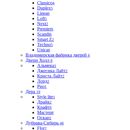
Classico
4
Duplex
5
Linea
6
Loft
1
Next
2
Premier
6
Scandi
6
Smart Z
2
Techno
5
Unica
6
Владимирская фабрика дверей
6
Двери Холл
8
Альмека
1
Джесика Лайт
2
Криста Лайт
2
Лорд
2
Рио
1
Дера
19
Style lite
1
Драйв
2
Крафт
6
Мастер
8
Оскар
2
Дубрава-Сибирь
46
Flor
2