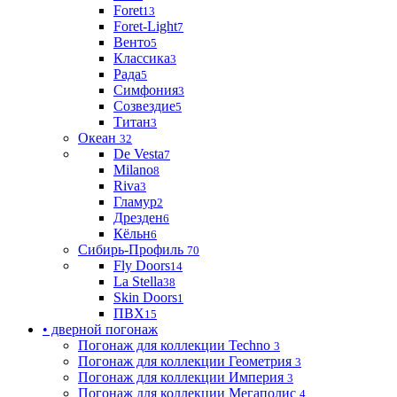
Foret
13
Foret-Light
7
Венто
5
Классика
3
Рада
5
Симфония
3
Созвездие
5
Титан
3
Океан
32
De Vesta
7
Milano
8
Riva
3
Гламур
2
Дрезден
6
Кёльн
6
Сибирь-Профиль
70
Fly Doors
14
La Stella
38
Skin Doors
1
ПВХ
15
• дверной погонаж
Погонаж для коллекции Techno
3
Погонаж для коллекции Геометрия
3
Погонаж для коллекции Империя
3
Погонаж для коллекции Мегаполис
4