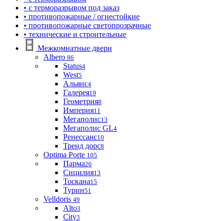
• с терморазрывом под заказ
• противопожарные / огнестойкие
• противопожарные светопрозрачные
• технические и строительные
Межкомнатные двери
Albero
86
Status
4
West
5
Альянс
4
Галерея
19
Геометрия
8
Империя
11
Мегаполис
13
Мегаполис GL
4
Ренессанс
10
Тренд дорс
8
Optima Porte
105
Парма
26
Сицилия
13
Тоскана
15
Турин
51
Velldoris
49
Alto
3
City
3