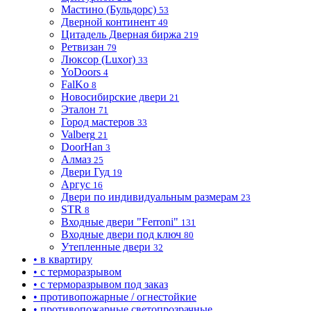
Мастино (Бульдорс)
53
Дверной континент
49
Цитадель Дверная биржа
219
Ретвизан
79
Люксор (Luxor)
33
YoDoors
4
FalKo
8
Новосибирские двери
21
Эталон
71
Город мастеров
33
Valberg
21
DoorHan
3
Алмаз
25
Двери Гуд
19
Аргус
16
Двери по индивидуальным размерам
23
STR
8
Входные двери "Ferroni"
131
Входные двери под ключ
80
Утепленные двери
32
• в квартиру
• с терморазрывом
• с терморазрывом под заказ
• противопожарные / огнестойкие
• противопожарные светопрозрачные