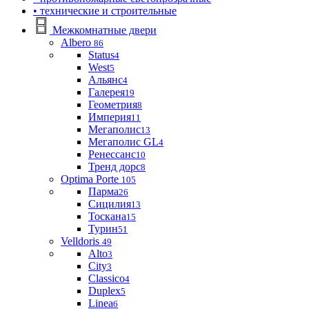
• технические и строительные
Межкомнатные двери
Albero
86
Status
4
West
5
Альянс
4
Галерея
19
Геометрия
8
Империя
11
Мегаполис
13
Мегаполис GL
4
Ренессанс
10
Тренд дорс
8
Optima Porte
105
Парма
26
Сицилия
13
Тоскана
15
Турин
51
Velldoris
49
Alto
3
City
3
Classico
4
Duplex
5
Linea
6