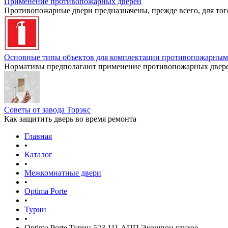
Применение противопожарных дверей
Противопожарные двери предназначены, прежде всего, для тог
Основные типы объектов для комплектации противопожарным
Нормативы предполагают применение противопожарных дверей
Советы от завода Торэкс
Как защитить дверь во время ремонта
Главная
•
Каталог
•
Межкомнатные двери
•
Optima Porte
•
Турин
•
Optima Porte Турин 523.111 АПП Экошпон глухое