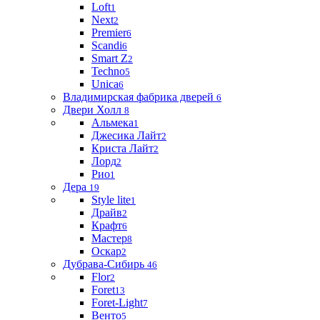
Loft
1
Next
2
Premier
6
Scandi
6
Smart Z
2
Techno
5
Unica
6
Владимирская фабрика дверей
6
Двери Холл
8
Альмека
1
Джесика Лайт
2
Криста Лайт
2
Лорд
2
Рио
1
Дера
19
Style lite
1
Драйв
2
Крафт
6
Мастер
8
Оскар
2
Дубрава-Сибирь
46
Flor
2
Foret
13
Foret-Light
7
Венто
5