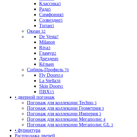
Классика
3
Рада
5
Симфония
3
Созвездие
5
Титан
3
Океан
32
De Vesta
7
Milano
8
Riva
3
Гламур
2
Дрезден
6
Кёльн
6
Сибирь-Профиль
70
Fly Doors
14
La Stella
38
Skin Doors
1
ПВХ
15
• дверной погонаж
Погонаж для коллекции Techno
3
Погонаж для коллекции Геометрия
3
Погонаж для коллекции Империя
3
Погонаж для коллекции Мегаполис
4
Погонаж для коллекции Мегаполис GL
3
• фурнитура
Распродажа дверей