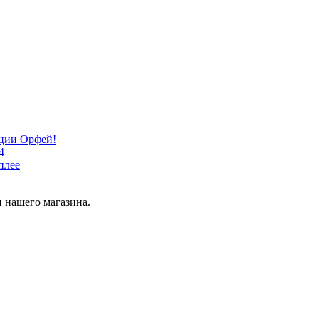
кции Орфей!
4
плее
 нашего магазина.