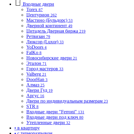
Входные двери
Torex
87
Центурион
262
Мастино (Бульдорс)
53
Дверной континент
49
Цитадель Дверная биржа
219
Ретвизан
79
Люксор (Luxor)
33
YoDoors
4
FalKo
8
Новосибирские двери
21
Эталон
71
Город мастеров
33
Valberg
21
DoorHan
3
Алмаз
25
Двери Гуд
19
Аргус
16
Двери по индивидуальным размерам
23
STR
8
Входные двери "Ferroni"
131
Входные двери под ключ
80
Утепленные двери
32
• в квартиру
• с терморазрывом