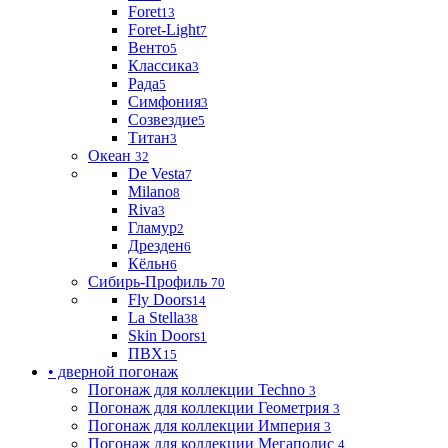
Foret
13
Foret-Light
7
Венто
5
Классика
3
Рада
5
Симфония
3
Созвездие
5
Титан
3
Океан
32
De Vesta
7
Milano
8
Riva
3
Гламур
2
Дрезден
6
Кёльн
6
Сибирь-Профиль
70
Fly Doors
14
La Stella
38
Skin Doors
1
ПВХ
15
• дверной погонаж
Погонаж для коллекции Techno
3
Погонаж для коллекции Геометрия
3
Погонаж для коллекции Империя
3
Погонаж для коллекции Мегаполис
4