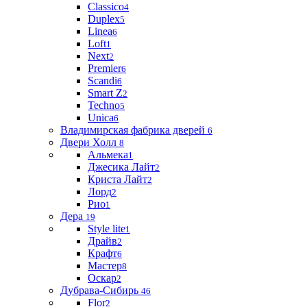
Classico
4
Duplex
5
Linea
6
Loft
1
Next
2
Premier
6
Scandi
6
Smart Z
2
Techno
5
Unica
6
Владимирская фабрика дверей
6
Двери Холл
8
Альмека
1
Джесика Лайт
2
Криста Лайт
2
Лорд
2
Рио
1
Дера
19
Style lite
1
Драйв
2
Крафт
6
Мастер
8
Оскар
2
Дубрава-Сибирь
46
Flor
2