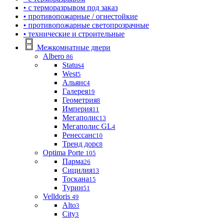
• с терморазрывом под заказ
• противопожарные / огнестойкие
• противопожарные светопрозрачные
• технические и строительные
Межкомнатные двери
Albero
86
Status
4
West
5
Альянс
4
Галерея
19
Геометрия
8
Империя
11
Мегаполис
13
Мегаполис GL
4
Ренессанс
10
Тренд дорс
8
Optima Porte
105
Парма
26
Сицилия
13
Тоскана
15
Турин
51
Velldoris
49
Alto
3
City
3