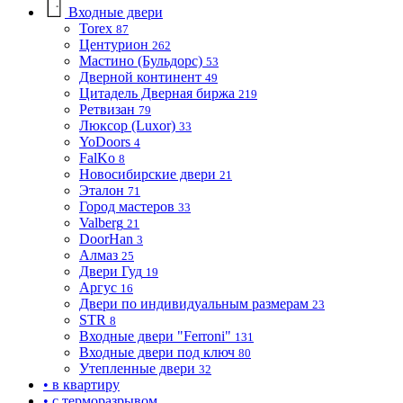
Входные двери
Torex
87
Центурион
262
Мастино (Бульдорс)
53
Дверной континент
49
Цитадель Дверная биржа
219
Ретвизан
79
Люксор (Luxor)
33
YoDoors
4
FalKo
8
Новосибирские двери
21
Эталон
71
Город мастеров
33
Valberg
21
DoorHan
3
Алмаз
25
Двери Гуд
19
Аргус
16
Двери по индивидуальным размерам
23
STR
8
Входные двери "Ferroni"
131
Входные двери под ключ
80
Утепленные двери
32
• в квартиру
• с терморазрывом