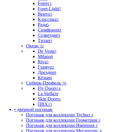
Foret
13
Foret-Light
7
Венто
5
Классика
3
Рада
5
Симфония
3
Созвездие
5
Титан
3
Океан
32
De Vesta
7
Milano
8
Riva
3
Гламур
2
Дрезден
6
Кёльн
6
Сибирь-Профиль
70
Fly Doors
14
La Stella
38
Skin Doors
1
ПВХ
15
• дверной погонаж
Погонаж для коллекции Techno
3
Погонаж для коллекции Геометрия
3
Погонаж для коллекции Империя
3
Погонаж для коллекции Мегаполис
4