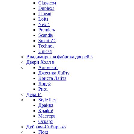
Classico
4
Duplex
5
Linea
6
Loft
1
Next
2
Premier
6
Scandi
6
Smart Z
2
Techno
5
Unica
6
Владимирская фабрика дверей
6
Двери Холл
8
Альмека
1
Джесика Лайт
2
Криста Лайт
2
Лорд
2
Рио
1
Дера
19
Style lite
1
Драйв
2
Крафт
6
Мастер
8
Оскар
2
Дубрава-Сибирь
46
Flor
2