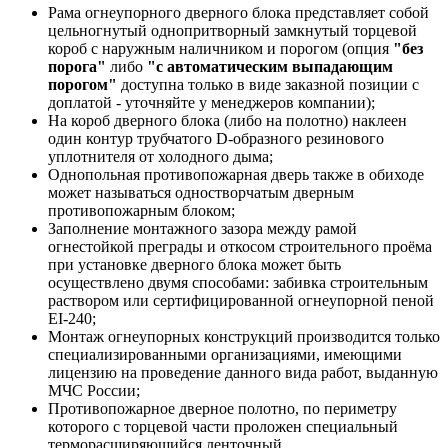
Рама огнеупорного дверного блока представляет собой
цельногнутый однопритворный замкнутый торцевой
короб с наружным наличником и порогом (опция
"без
порога"
либо
"с автоматическим выпадающим
порогом"
доступна только в виде заказной позиции с
доплатой - уточняйте у менеджеров компании);
На короб дверного блока (либо на полотно) наклеен
один контур трубчатого D-образного резинового
уплотнителя от холодного дыма;
Однопольная противопожарная дверь также в обиходе
может называться одностворчатым дверным
противопожарным блоком;
Заполнение монтажного зазора между рамой
огнестойкой преграды и откосом строительного проёма
при установке дверного блока может быть
осуществлено двумя способами: забивка строительным
раствором или сертифицированной огнеупорной пеной
EI-240;
Монтаж огнеупорных конструкций производится только
специализированными организациями, имеющими
лицензию на проведение данного вида работ, выданную
МЧС России;
Противопожарное дверное полотно, по периметру
которого с торцевой части проложен специальный
терморасширяющийся ленточный