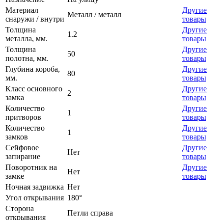
Материал
Другие
Металл / металл
снаружи / внутри
товары
Толщина
Другие
1.2
металла, мм.
товары
Толщина
Другие
50
полотна, мм.
товары
Глубина короба,
Другие
80
мм.
товары
Класс основного
Другие
2
замка
товары
Количество
Другие
1
притворов
товары
Количество
Другие
1
замков
товары
Сейфовое
Другие
Нет
запирание
товары
Поворотник на
Другие
Нет
замке
товары
Ночная задвижка
Нет
Угол открывания
180°
Сторона
Петли справа
открывания