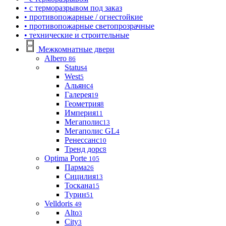
• с терморазрывом под заказ
• противопожарные / огнестойкие
• противопожарные светопрозрачные
• технические и строительные
Межкомнатные двери
Albero
86
Status
4
West
5
Альянс
4
Галерея
19
Геометрия
8
Империя
11
Мегаполис
13
Мегаполис GL
4
Ренессанс
10
Тренд дорс
8
Optima Porte
105
Парма
26
Сицилия
13
Тоскана
15
Турин
51
Velldoris
49
Alto
3
City
3