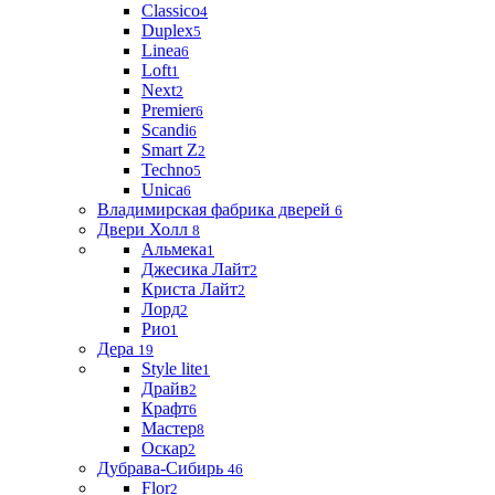
Classico
4
Duplex
5
Linea
6
Loft
1
Next
2
Premier
6
Scandi
6
Smart Z
2
Techno
5
Unica
6
Владимирская фабрика дверей
6
Двери Холл
8
Альмека
1
Джесика Лайт
2
Криста Лайт
2
Лорд
2
Рио
1
Дера
19
Style lite
1
Драйв
2
Крафт
6
Мастер
8
Оскар
2
Дубрава-Сибирь
46
Flor
2