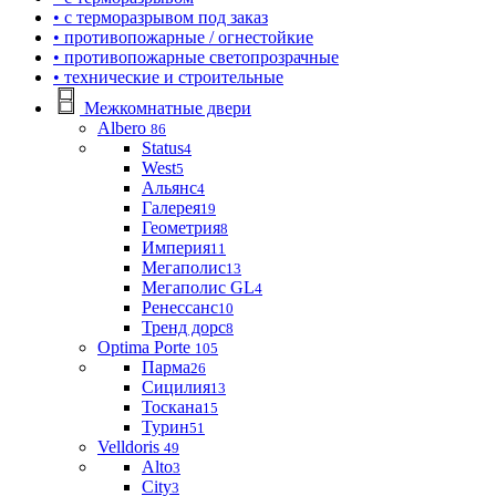
• с терморазрывом под заказ
• противопожарные / огнестойкие
• противопожарные светопрозрачные
• технические и строительные
Межкомнатные двери
Albero
86
Status
4
West
5
Альянс
4
Галерея
19
Геометрия
8
Империя
11
Мегаполис
13
Мегаполис GL
4
Ренессанс
10
Тренд дорс
8
Optima Porte
105
Парма
26
Сицилия
13
Тоскана
15
Турин
51
Velldoris
49
Alto
3
City
3