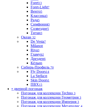
Foret
13
Foret-Light
7
Венто
5
Классика
3
Рада
5
Симфония
3
Созвездие
5
Титан
3
Океан
32
De Vesta
7
Milano
8
Riva
3
Гламур
2
Дрезден
6
Кёльн
6
Сибирь-Профиль
70
Fly Doors
14
La Stella
38
Skin Doors
1
ПВХ
15
• дверной погонаж
Погонаж для коллекции Techno
3
Погонаж для коллекции Геометрия
3
Погонаж для коллекции Империя
3
Погонаж для коллекции Мегаполис
4