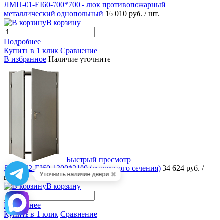
ЛМП-01-EI60-700*700 - люк противопожарный
металлический однопольный
16 010 руб.
/ шт.
В корзину
Подробнее
Купить в 1 клик
Сравнение
В избранное
Наличие уточните
Быстрый просмотр
ДМП-02-EI60-1300*2100 (сплошного сечения)
34 624 руб.
/
✖
Уточнить наличие двери
шт.
В корзину
Подробнее
Купить в 1 клик
Сравнение