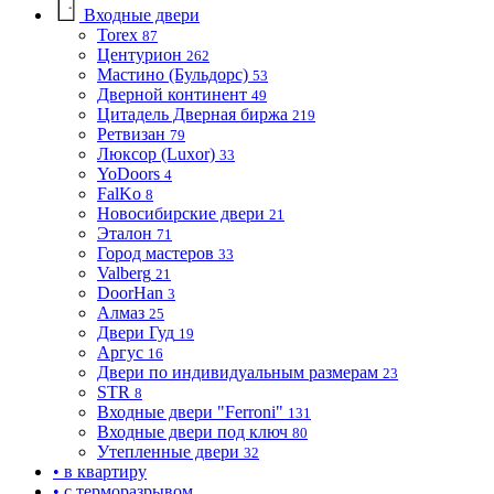
Входные двери
Torex
87
Центурион
262
Мастино (Бульдорс)
53
Дверной континент
49
Цитадель Дверная биржа
219
Ретвизан
79
Люксор (Luxor)
33
YoDoors
4
FalKo
8
Новосибирские двери
21
Эталон
71
Город мастеров
33
Valberg
21
DoorHan
3
Алмаз
25
Двери Гуд
19
Аргус
16
Двери по индивидуальным размерам
23
STR
8
Входные двери "Ferroni"
131
Входные двери под ключ
80
Утепленные двери
32
• в квартиру
• с терморазрывом