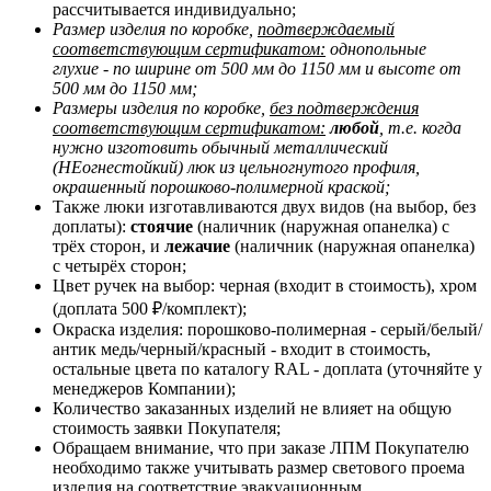
рассчитывается индивидуально;
Размер изделия по коробке,
подтверждаемый
соответствующим сертификатом:
однопольные
глухие - по ширине от 500 мм до 1150 мм и высоте от
500 мм до 1150 мм;
Размеры изделия по коробке,
без подтверждения
соответствующим сертификатом:
любой
, т.е. когда
нужно изготовить обычный металлический
(НЕогнестойкий) люк из цельногнутого профиля,
окрашенный порошково-полимерной краской;
Также люки изготавливаются двух видов (на выбор, без
доплаты):
стоячие
(наличник (наружная опанелка) с
трёх сторон, и
лежачие
(наличник (наружная опанелка)
с четырёх сторон;
Цвет ручек на выбор: черная (входит в стоимость), хром
(доплата 500 ₽/комплект);
Окраска изделия: порошково-полимерная - серый/белый/
антик медь/черный/красный - входит в стоимость,
остальные цвета по каталогу RAL - доплата (уточняйте у
менеджеров Компании);
Количество заказанных изделий не влияет на общую
стоимость заявки Покупателя;
Обращаем внимание, что при заказе ЛПМ Покупателю
необходимо также учитывать размер светового проема
изделия на соответствие эвакуационным