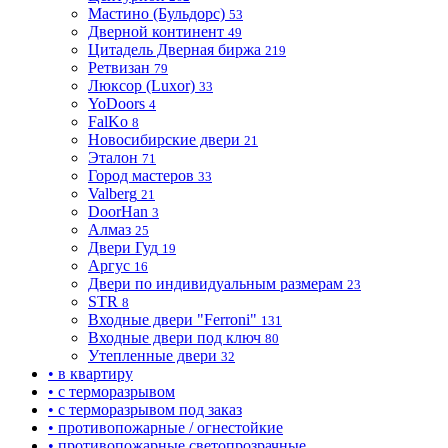
Мастино (Бульдорс)
53
Дверной континент
49
Цитадель Дверная биржа
219
Ретвизан
79
Люксор (Luxor)
33
YoDoors
4
FalKo
8
Новосибирские двери
21
Эталон
71
Город мастеров
33
Valberg
21
DoorHan
3
Алмаз
25
Двери Гуд
19
Аргус
16
Двери по индивидуальным размерам
23
STR
8
Входные двери "Ferroni"
131
Входные двери под ключ
80
Утепленные двери
32
• в квартиру
• с терморазрывом
• с терморазрывом под заказ
• противопожарные / огнестойкие
• противопожарные светопрозрачные