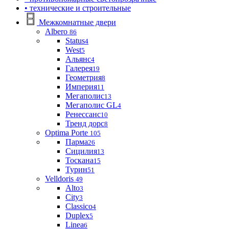
• технические и строительные
Межкомнатные двери
Albero
86
Status
4
West
5
Альянс
4
Галерея
19
Геометрия
8
Империя
11
Мегаполис
13
Мегаполис GL
4
Ренессанс
10
Тренд дорс
8
Optima Porte
105
Парма
26
Сицилия
13
Тоскана
15
Турин
51
Velldoris
49
Alto
3
City
3
Classico
4
Duplex
5
Linea
6