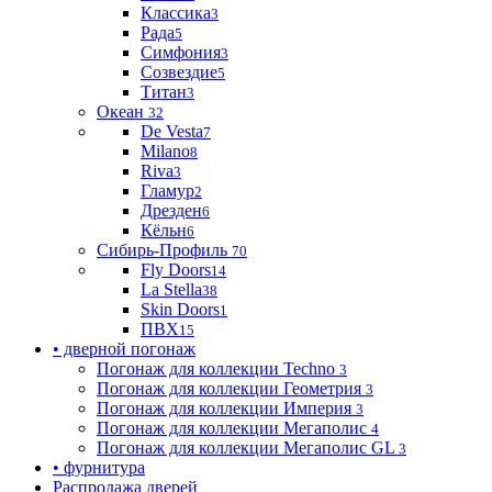
Классика
3
Рада
5
Симфония
3
Созвездие
5
Титан
3
Океан
32
De Vesta
7
Milano
8
Riva
3
Гламур
2
Дрезден
6
Кёльн
6
Сибирь-Профиль
70
Fly Doors
14
La Stella
38
Skin Doors
1
ПВХ
15
• дверной погонаж
Погонаж для коллекции Techno
3
Погонаж для коллекции Геометрия
3
Погонаж для коллекции Империя
3
Погонаж для коллекции Мегаполис
4
Погонаж для коллекции Мегаполис GL
3
• фурнитура
Распродажа дверей