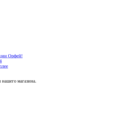
кции Орфей!
4
плее
 нашего магазина.