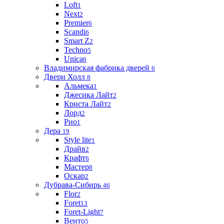
Loft
1
Next
2
Premier
6
Scandi
6
Smart Z
2
Techno
5
Unica
6
Владимирская фабрика дверей
6
Двери Холл
8
Альмека
1
Джесика Лайт
2
Криста Лайт
2
Лорд
2
Рио
1
Дера
19
Style lite
1
Драйв
2
Крафт
6
Мастер
8
Оскар
2
Дубрава-Сибирь
46
Flor
2
Foret
13
Foret-Light
7
Венто
5