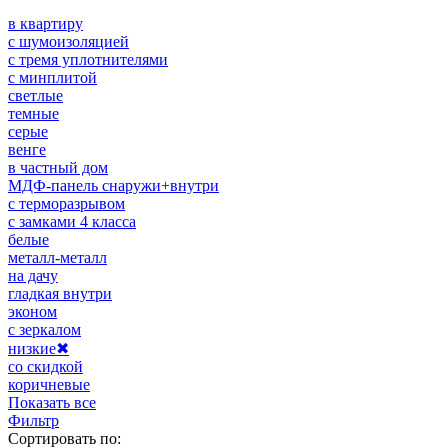
в квартиру
с шумоизоляцией
с тремя уплотнителями
с минплитой
светлые
темные
серые
венге
в частный дом
МДФ-панель снаружи+внутри
с терморазрывом
с замками 4 класса
белые
металл-металл
на дачу
гладкая внутри
эконом
с зеркалом
низкие
✖
со скидкой
коричневые
Показать все
Фильтр
Сортировать по: