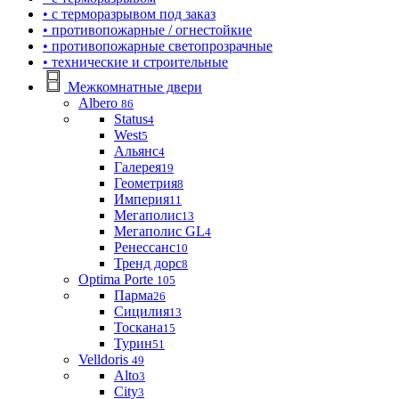
• с терморазрывом под заказ
• противопожарные / огнестойкие
• противопожарные светопрозрачные
• технические и строительные
Межкомнатные двери
Albero
86
Status
4
West
5
Альянс
4
Галерея
19
Геометрия
8
Империя
11
Мегаполис
13
Мегаполис GL
4
Ренессанс
10
Тренд дорс
8
Optima Porte
105
Парма
26
Сицилия
13
Тоскана
15
Турин
51
Velldoris
49
Alto
3
City
3