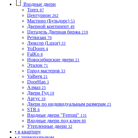
Входные двери
Torex
87
Центурион
262
Мастино (Бульдорс)
53
Дверной континент
49
Цитадель Дверная биржа
219
Ретвизан
79
Люксор (Luxor)
33
YoDoors
4
FalKo
8
Новосибирские двери
21
Эталон
71
Город мастеров
33
Valberg
21
DoorHan
3
Алмаз
25
Двери Гуд
19
Аргус
16
Двери по индивидуальным размерам
23
STR
8
Входные двери "Ferroni"
131
Входные двери под ключ
80
Утепленные двери
32
• в квартиру
• с терморазрывом