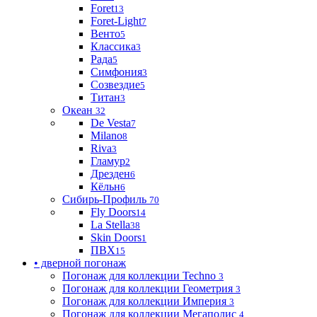
Foret
13
Foret-Light
7
Венто
5
Классика
3
Рада
5
Симфония
3
Созвездие
5
Титан
3
Океан
32
De Vesta
7
Milano
8
Riva
3
Гламур
2
Дрезден
6
Кёльн
6
Сибирь-Профиль
70
Fly Doors
14
La Stella
38
Skin Doors
1
ПВХ
15
• дверной погонаж
Погонаж для коллекции Techno
3
Погонаж для коллекции Геометрия
3
Погонаж для коллекции Империя
3
Погонаж для коллекции Мегаполис
4