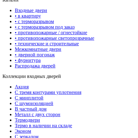
Входные двери
• в квартиру
• с терморазрывом
• с терморазрывом под заказ
• противопожарные / огнестойкие
• противопожарные светопрозрачные
• технические и строительные
Межкомнатные двери
• дверной погонаж
• фурнитура
Распродажа дверей
Коллекции входных дверей
Акция
С тремя контурами уплотнения
С минплитой
С шумоизоляцией
В частный дом
Металл с двух сторон
Термодвери
Термо в наличии на складе
Эконом
С зеркалом