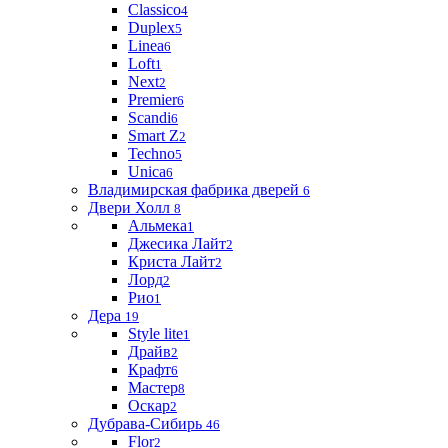
Classico
4
Duplex
5
Linea
6
Loft
1
Next
2
Premier
6
Scandi
6
Smart Z
2
Techno
5
Unica
6
Владимирская фабрика дверей
6
Двери Холл
8
Альмека
1
Джесика Лайт
2
Криста Лайт
2
Лорд
2
Рио
1
Дера
19
Style lite
1
Драйв
2
Крафт
6
Мастер
8
Оскар
2
Дубрава-Сибирь
46
Flor
2