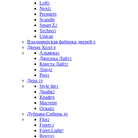
Loft
1
Next
2
Premier
6
Scandi
6
Smart Z
2
Techno
5
Unica
6
Владимирская фабрика дверей
6
Двери Холл
8
Альмека
1
Джесика Лайт
2
Криста Лайт
2
Лорд
2
Рио
1
Дера
19
Style lite
1
Драйв
2
Крафт
6
Мастер
8
Оскар
2
Дубрава-Сибирь
46
Flor
2
Foret
13
Foret-Light
7
Венто
5