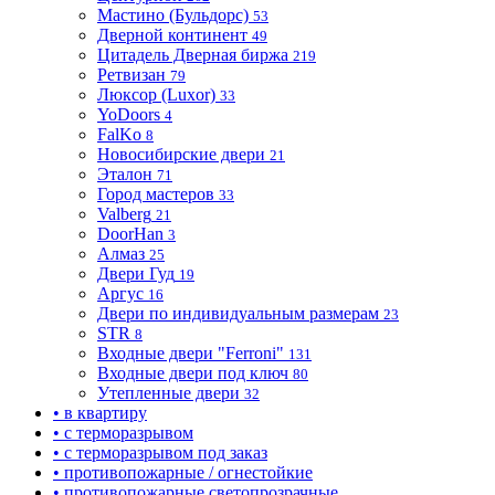
Мастино (Бульдорс)
53
Дверной континент
49
Цитадель Дверная биржа
219
Ретвизан
79
Люксор (Luxor)
33
YoDoors
4
FalKo
8
Новосибирские двери
21
Эталон
71
Город мастеров
33
Valberg
21
DoorHan
3
Алмаз
25
Двери Гуд
19
Аргус
16
Двери по индивидуальным размерам
23
STR
8
Входные двери "Ferroni"
131
Входные двери под ключ
80
Утепленные двери
32
• в квартиру
• с терморазрывом
• с терморазрывом под заказ
• противопожарные / огнестойкие
• противопожарные светопрозрачные