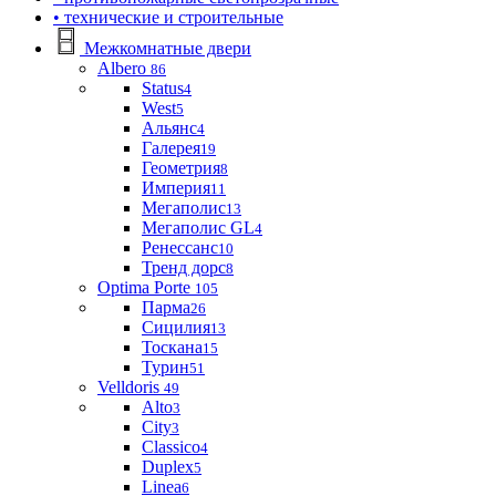
• технические и строительные
Межкомнатные двери
Albero
86
Status
4
West
5
Альянс
4
Галерея
19
Геометрия
8
Империя
11
Мегаполис
13
Мегаполис GL
4
Ренессанс
10
Тренд дорс
8
Optima Porte
105
Парма
26
Сицилия
13
Тоскана
15
Турин
51
Velldoris
49
Alto
3
City
3
Classico
4
Duplex
5
Linea
6