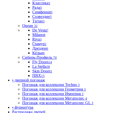
Классика
3
Рада
5
Симфония
3
Созвездие
5
Титан
3
Океан
32
De Vesta
7
Milano
8
Riva
3
Гламур
2
Дрезден
6
Кёльн
6
Сибирь-Профиль
70
Fly Doors
14
La Stella
38
Skin Doors
1
ПВХ
15
• дверной погонаж
Погонаж для коллекции Techno
3
Погонаж для коллекции Геометрия
3
Погонаж для коллекции Империя
3
Погонаж для коллекции Мегаполис
4
Погонаж для коллекции Мегаполис GL
3
• фурнитура
Распродажа дверей