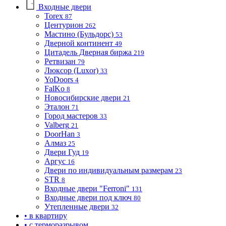
Входные двери
Torex
87
Центурион
262
Мастино (Бульдорс)
53
Дверной континент
49
Цитадель Дверная биржа
219
Ретвизан
79
Люксор (Luxor)
33
YoDoors
4
FalKo
8
Новосибирские двери
21
Эталон
71
Город мастеров
33
Valberg
21
DoorHan
3
Алмаз
25
Двери Гуд
19
Аргус
16
Двери по индивидуальным размерам
23
STR
8
Входные двери "Ferroni"
131
Входные двери под ключ
80
Утепленные двери
32
• в квартиру
• с терморазрывом