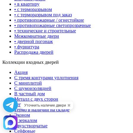
• в квартиру
• с терморазрывом
• с терморазрывом под заказ
• противопожарные / огнестойкие
• противопожарные светопрозрачные
• технические и строительные
Межкомнатные двери
• дверной погонаж
• фурнитура
Распродажа дверей
Коллекции входных дверей
Акция
С тремя контурами уплотнения
С минплитой
С шумоизоляцией
В частный дом
Металл с двух сторон
Термодвери
✖
Уточнить наличие двери
Термо в наличии на складе
Эконом
С зеркалом
Двухстворчатые
Сейфовые