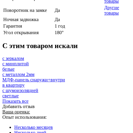
товары
Другие
Поворотник на замке
Да
товары
Ночная задвижка
Да
Гарантия
1 год
Угол открывания
180°
C этим товаром искали
с зеркалом
с минплитой
белые
с металлом 2мм
МДФ-панель снаружи+внутри
в квартиру
с шумоизоляцией
светлые
Показать все
Добавить отзыв
Ваша оценка:
Опыт использования:
Несколько месяцев
Несколько дней