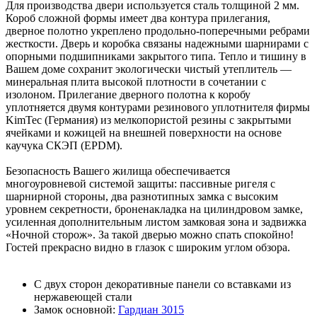
Для производства двери используется сталь толщиной 2 мм.
Короб сложной формы имеет два контура прилегания,
дверное полотно укреплено продольно-поперечными ребрами
жесткости. Дверь и коробка связаны надежными шарнирами с
опорными подшипниками закрытого типа. Тепло и тишину в
Вашем доме сохранит экологически чистый утеплитель —
минеральная плита высокой плотности в сочетании с
изолоном. Прилегание дверного полотна к коробу
уплотняется двумя контурами резинового уплотнителя фирмы
KimTec (Германия) из мелкопористой резины с закрытыми
ячейками и кожицей на внешней поверхности на основе
каучука СКЭП (EPDM).
Безопасность Вашего жилища обеспечивается
многоуровневой системой защиты: пассивные ригеля с
шарнирной стороны, два разнотипных замка с высоким
уровнем секретности, броненакладка на цилиндровом замке,
усиленная дополнительным листом замковая зона и задвижка
«Ночной сторож». За такой дверью можно спать спокойно!
Гостей прекрасно видно в глазок с широким углом обзора.
С двух сторон декоративные панели со вставками из
нержавеющей стали
Замок основной:
Гардиан 3015