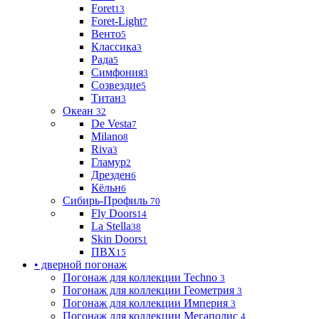
Foret
13
Foret-Light
7
Венто
5
Классика
3
Рада
5
Симфония
3
Созвездие
5
Титан
3
Океан
32
De Vesta
7
Milano
8
Riva
3
Гламур
2
Дрезден
6
Кёльн
6
Сибирь-Профиль
70
Fly Doors
14
La Stella
38
Skin Doors
1
ПВХ
15
• дверной погонаж
Погонаж для коллекции Techno
3
Погонаж для коллекции Геометрия
3
Погонаж для коллекции Империя
3
Погонаж для коллекции Мегаполис
4