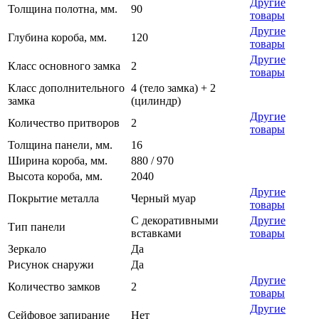
Другие
Толщина полотна, мм.
90
товары
Другие
Глубина короба, мм.
120
товары
Другие
Класс основного замка
2
товары
Класс дополнительного
4 (тело замка) + 2
замка
(цилиндр)
Другие
Количество притворов
2
товары
Толщина панели, мм.
16
Ширина короба, мм.
880 / 970
Высота короба, мм.
2040
Другие
Покрытие металла
Черный муар
товары
С декоративными
Другие
Тип панели
вставками
товары
Зеркало
Да
Рисунок снаружи
Да
Другие
Количество замков
2
товары
Другие
Сейфовое запирание
Нет