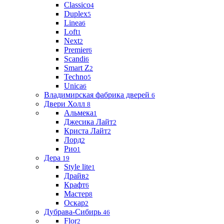
Classico
4
Duplex
5
Linea
6
Loft
1
Next
2
Premier
6
Scandi
6
Smart Z
2
Techno
5
Unica
6
Владимирская фабрика дверей
6
Двери Холл
8
Альмека
1
Джесика Лайт
2
Криста Лайт
2
Лорд
2
Рио
1
Дера
19
Style lite
1
Драйв
2
Крафт
6
Мастер
8
Оскар
2
Дубрава-Сибирь
46
Flor
2