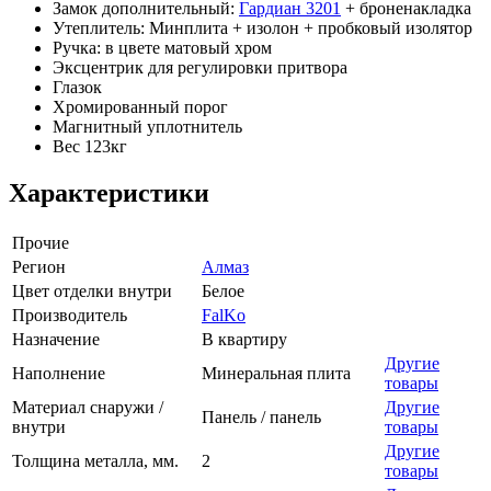
Замок дополнительный:
Гардиан 3201
+ броненакладка
Утеплитель: Минплита + изолон + пробковый изолятор
Ручка: в цвете матовый хром
Эксцентрик для регулировки притвора
Глазок
Хромированный порог
Магнитный уплотнитель
Вес 123кг
Характеристики
Прочие
Регион
Алмаз
Цвет отделки внутри
Белое
Производитель
FalKo
Назначение
В квартиру
Другие
Наполнение
Минеральная плита
товары
Материал снаружи /
Другие
Панель / панель
внутри
товары
Другие
Толщина металла, мм.
2
товары