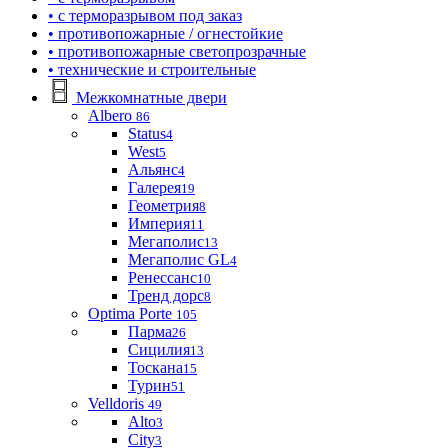
• с терморазрывом под заказ
• противопожарные / огнестойкие
• противопожарные светопрозрачные
• технические и строительные
Межкомнатные двери
Albero
86
Status
4
West
5
Альянс
4
Галерея
19
Геометрия
8
Империя
11
Мегаполис
13
Мегаполис GL
4
Ренессанс
10
Тренд дорс
8
Optima Porte
105
Парма
26
Сицилия
13
Тоскана
15
Турин
51
Velldoris
49
Alto
3
City
3